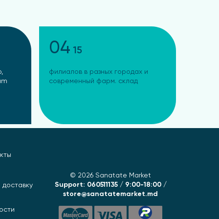
04
15
,
филиалов в разных городах и
ram
современный фарм. склад
кты
© 2026 Sanatate Market
Support: 060511135 / 9:00-18:00 /
 доставку
store@sanatatemarket.md
ости