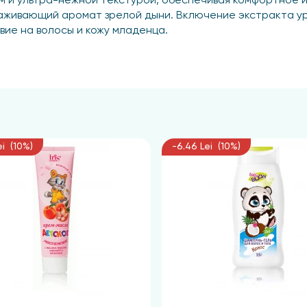
и ультра-нежной текстурой, обеспечивая комфортное ис
аживающий аромат зрелой дыни. Включение экстракта у
вие на волосы и кожу младенца.
ei (10%)
-6.46 Lei (10%)