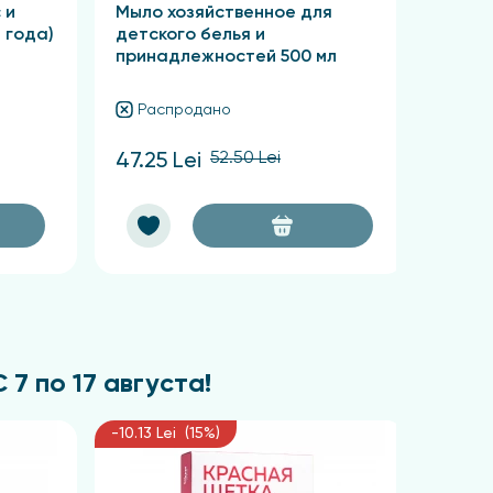
 и
Мыло хозяйственное для
Мыло 
1 года)
детского белья и
1 год
принадлежностей 500 мл
Распродано
Ра
52.50 Lei
47.25 Lei
42.53
7 по 17 августа!
-10.13 Lei (15%)
-11.03 