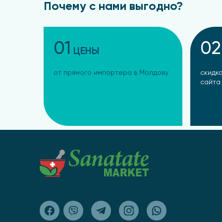
Почему с нами выгодно?
01
02
ЦЕНЫ
от прямого импортера в Молдову
скидка
сайта