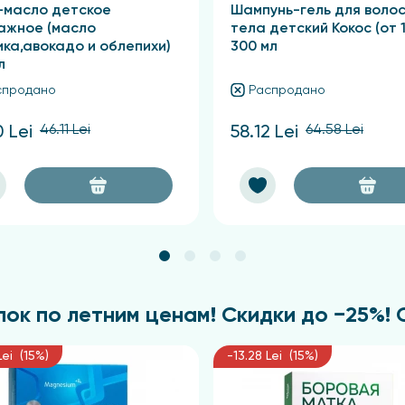
-масло детское
Шампунь-гель для волос
ажное (масло
тела детский Кокос (от 
ка,авокадо и облепихи)
300 мл
л
спродано
Распродано
46.11 Lei
64.58 Lei
0 Lei
58.12 Lei
ок по летним ценам! Скидки до −25%! С 
Lei (15%)
-13.28 Lei (15%)