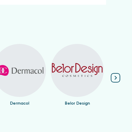
Dermacol
Belor Design
Валент