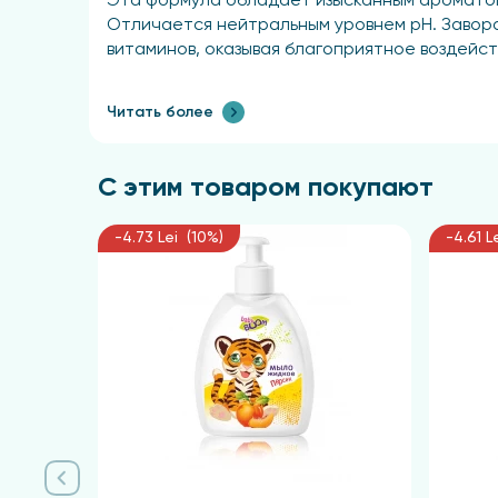
Эта формула обладает изысканным ароматом 
Отличается нейтральным уровнем pH. Завор
витаминов, оказывая благоприятное воздейст
Читать более
С этим товаром покупают
-4.73 Lei (10%)
-4.61 L