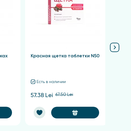
ках
Красная щетка таблетки N50
Сабел
Есть в наличии
Ест
67.50 Lei
57.38 Lei
62.48