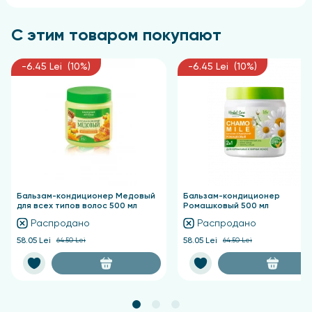
равномерно распределите его по всей длине,
аккуратно втирая круговыми движениями. Дайте
С этим товаром покупают
шампуню проникнуть в структуру волос, оставив
его на 1-2 минуты, после чего тщательно
ополосните волосы тёплой водой. В случае
-6.45 Lei (10%)
-6.45 Lei (10%)
контакта с глазами немедленно промойте их
водой.
Бальзам-кондиционер Медовый
Бальзам-кондиционер
для всех типов волос 500 мл
Ромашковый 500 мл
Распродано
Распродано
58.05 Lei
64.50 Lei
58.05 Lei
64.50 Lei