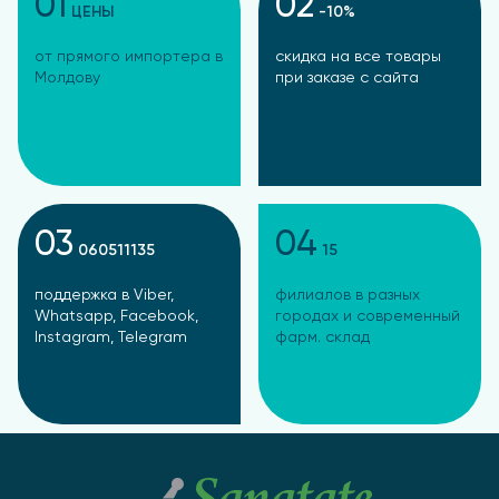
01
02
ЦЕНЫ
-10%
от прямого импортера в
скидка на все товары
Молдову
при заказе с сайта
03
04
060511135
15
поддержка в Viber,
филиалов в разных
Whatsapp, Facebook,
городах и современный
Instagram, Telegram
фарм. склад