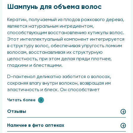
Шампунь для объема волос
Кератин, получаемый из плодов рожкового дерева,
является натуральным ингредиентом,
способствующим восстановлению кутикулы волос.
Этот интеллектуальный компонент интегрируется
в структуру волос, обеспечивая упругость ломким
волосам, восстанавливая их структурную
целостность, при этом делая пряди плотнее,
гладкими и блестящими.
D-пантенол деликатно заботится о волосах,
сохраняя влагу внутри волокон, возвращая им
эластичность и блеск. Он способствует
длительному сохранению объема и облегчает
Читать более
процесс укладки.
Отзывы
Применение
Наличие в фито аптеках
Нанесите шампунь на увлажнённые волосы,