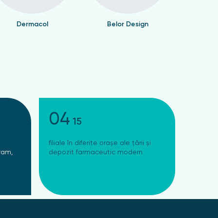
Dermacol
Belor Design
Valen
04
15
filiale în diferite orașe ale țării și
ram,
depozit farmaceutic modern