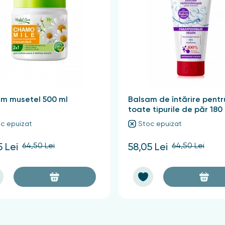
m musetel 500 ml
Balsam de întărire pentr
toate tipurile de păr 180
c epuizat
Stoc epuizat
64,50 Lei
64,50 Lei
5 Lei
58,05 Lei