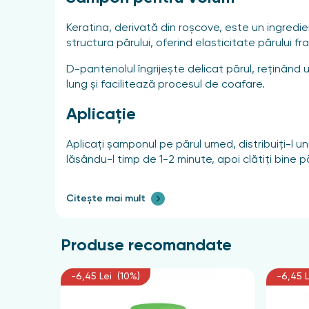
Keratina, derivată din roșcove, este un ingredi
structura părului, oferind elasticitate părului fr
D-pantenolul îngrijește delicat părul, reținând 
lung și facilitează procesul de coafare.
Aplicație
Aplicați șamponul pe părul umed, distribuiți-l u
lăsându-l timp de 1-2 minute, apoi clătiți bine p
Citește mai mult
Produse recomandate
-6,45 Lei (10%)
-6,45 L