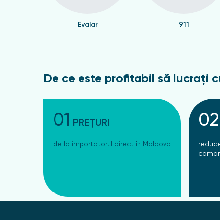
Evalar
911
De ce este profitabil să lucrați c
01
02
PREȚURI
de la importatorul direct în Moldova
reduce
coman