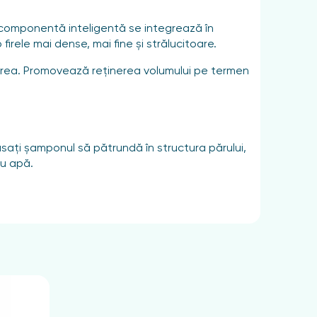
ă componentă inteligentă se integrează în
firele mai dense, mai fine și strălucitoare.
lucirea. Promovează reținerea volumului pe termen
ăsați șamponul să pătrundă în structura părului,
cu apă.