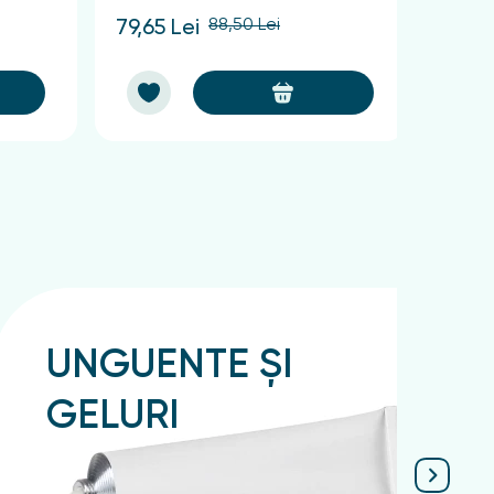
88,50 Lei
79,65 Lei
60,75
UNGUENTE ȘI
GELURI
Подробнее