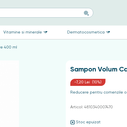
Vitamine si minerale
Dermatocosmetica
e 400 ml
Sampon Volum Ca
-7,20 Lei (10%)
Reducere pentru comenzile on
Articol: 4810340007470
Stoc epuizat