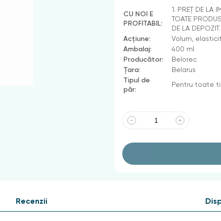
1. PREȚ DE LA 
CU NOI E
TOATE PRODUSE
PROFITABIL:
DE LA DEPOZIT
Acțiune:
Volum, elasticit
Ambalaj:
400 ml
Producător:
Belorec
Țara:
Belarus
Tipul de
Pentru toate ti
păr:
Recenzii
Disp