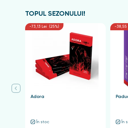
TOPUL SEZONULUI!
-73,13 Lei (25%)
-38,55 
Adora
Paduc
În stoc
În 