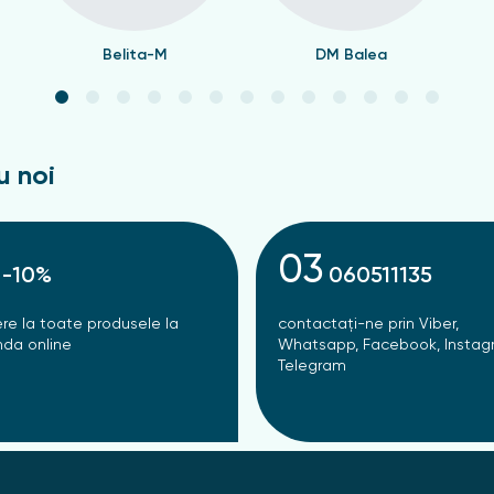
Belita-M
DM Balea
u noi
03
-10%
060511135
re la toate produsele la
contactați-ne prin Viber,
da online
Whatsapp, Facebook, Instag
Telegram