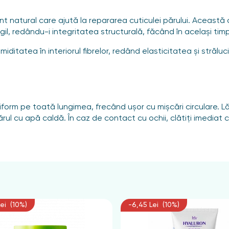
ent natural care ajută la repararea cuticulei părului. Aceast
agil, redându-i integritatea structurală, făcând în același timp 
umiditatea în interiorul fibrelor, redând elasticitatea și stră
niform pe toată lungimea, frecând ușor cu mișcări circulare. L
ărul cu apă caldă. În caz de contact cu ochii, clătiți imediat 
ei (10%)
-6,45 Lei (10%)