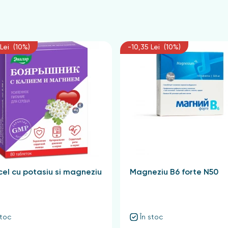
Lei (10%)
-10,35 Lei (10%)
el cu potasiu si magneziu
Magneziu B6 forte N50
stoc
În stoc