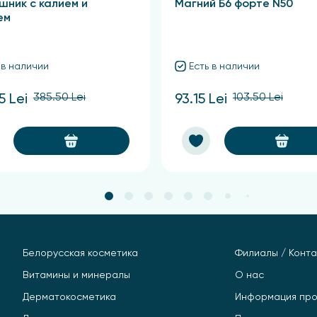
шник с калием и
Магний Б6 форте N50
ем
 в наличии
Есть в наличии
385.50 Lei
103.50 Lei
5 Lei
93.15 Lei
Белорусская косметика
Филиалы / Конта
Витамины и минералы
О нас
Дерматокосметика
Информация про