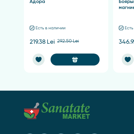
Адора
Бояры
магни
Есть в наличии
Есть
292.50 Lei
219.38 Lei
346.9