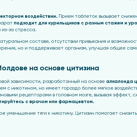
екторном воздействии.
Прием таблеток вызывает снижен
епарат
подходит для курильщиков с разным стажем и ур
 из-за стресса.
туральном составе, отсутствии привыкания и возможнос
курения, но и поддерживает организм, улучшая общее сам
 Молдове на основе цитизина
овой зависимости, разработанный на основе
алкалоида 
м с никотином, но имеет гораздо более мягкое воздейств
иновыми рецепторами в головном мозге, вызывая эффект, с
тируйтесь с врачом или фармацевтом.
 уменьшение тяги к никотину. Цитизин помогает снизить