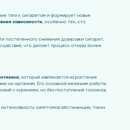
ие тяги к сигаретам и формирует новые
овнем зависимости
, особенно тех, кто
ти постепенного снижения дозировки сигарет.
очувствие, что делает процесс отказа более
цитизина
, который извлекается из растения
ие на организм. Его основной механизм работы
хожий с курением, но без поступления токсинов.
 интенсивность симптомов абстиненции, таких