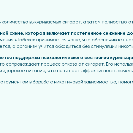
количество выкуриваемых сигарет, а затем полностью от
ной схеме, которая включает постепенное снижение д
 лечения «Табекс» принимается чаще, что обеспечивает н
ся, а организм учится обходиться без стимуляции никот
ется поддержка психологического состояния курильщ
о сопровождает процесс отказа от сигарет. Его исполь
 и здоровое питание, что повышает эффективность лечени
струментом в борьбе с никотиновой зависимостью, помога