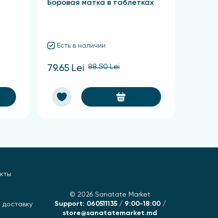
Боровая матка в таблетках
Красн
Есть в наличии
Есть
88.50 Lei
79.65 Lei
60.75 
кты
© 2026 Sanatate Market
Support: 060511135 / 9:00-18:00 /
 доставку
store@sanatatemarket.md