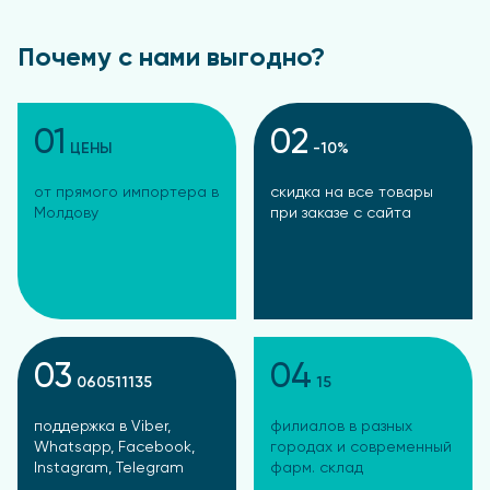
Почему с нами выгодно?
01
02
ЦЕНЫ
-10%
от прямого импортера в
скидка на все товары
Молдову
при заказе с сайта
03
04
060511135
15
поддержка в Viber,
филиалов в разных
Whatsapp, Facebook,
городах и современный
Instagram, Telegram
фарм. склад