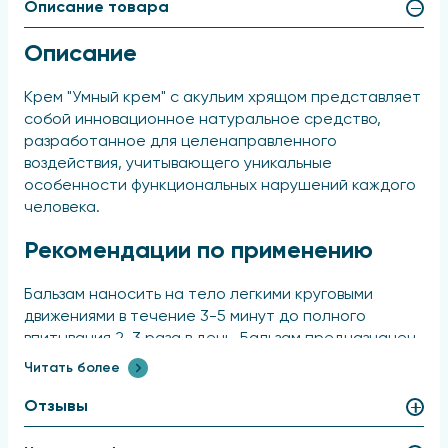
Описание товара
Описание
Крем "Умный крем" с акульим хрящом представляет
собой инновационное натуральное средство,
разработанное для целенаправленного
воздействия, учитывающего уникальные
особенности функциональных нарушений каждого
человека.
Рекомендации по применению
Бальзам наносить на тело легкими круговыми
движениями в течение 3-5 минут до полного
впитывания 2-3 раза в день. Бальзам предназначен
для ежедневного использования.
Читать более
Состав
Отзывы