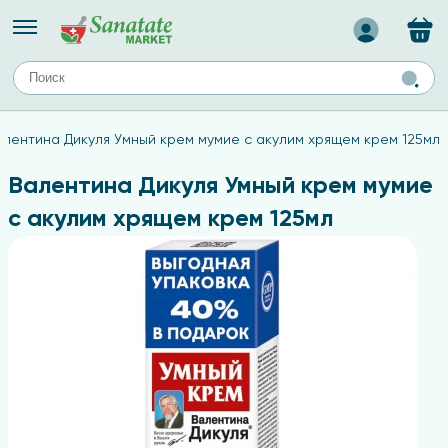
Назад
ЕЙ
А
ТИПЫ КОЖИ
алентина Дикуля Умный крем мумие с акулим хрящем крем 125мл
ля лица
Средства для комбинированной кожи
с
авов,
Средства для проблемной кожи
Валентина Дикуля Умный крем мумие
Средства для жирной кожи
с акулим хрящем крем 125мл
Средства для чувствительной кожи
ены
ногтей
и
дов
а
оты мозга