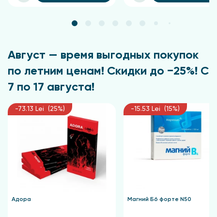
В6)), экстракт розмарина, метилникотинат мумие,
феноксиэтанол, этилгексилглицерин, масло
эфирное можжевельника, лимонен.
Противопоказания
Август — время выгодных покупок
по летним ценам! Скидки до −25%! С
Индивидуальная непереносимость компонентов.
7 по 17 августа!
-73.13 Lei (25%)
-15.53 Lei (15%)
Адора
Магний Б6 форте N50