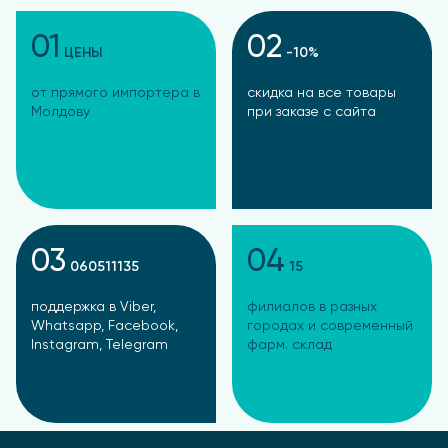
01
02
ЦЕНЫ
-10%
от прямого импортера в
скидка на все товары
Молдову
при заказе с сайта
03
04
060511135
15
поддержка в Viber,
филиалов в разных
Whatsapp, Facebook,
городах и современный
Instagram, Telegram
фарм. склад