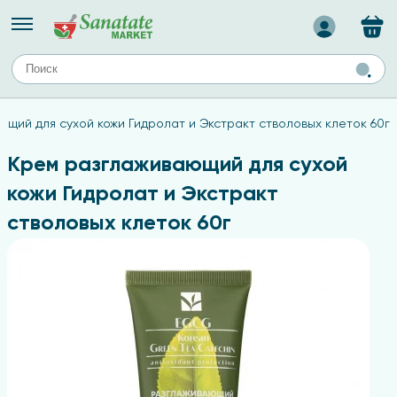
Назад
ЕЙ
А
ТИПЫ КОЖИ
щий для сухой кожи Гидролат и Экстракт стволовых клеток 60г
ля лица
Средства для комбинированной кожи
с
авов,
Средства для проблемной кожи
Крем разглаживающий для сухой
Средства для жирной кожи
кожи Гидролат и Экстракт
Средства для чувствительной кожи
стволовых клеток 60г
ены
ногтей
и
дов
а
оты мозга