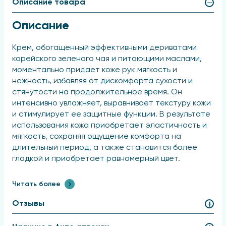
Описание товара
Описание
Крем, обогащенный эффективными дериватами
корейского зеленого чая и питающими маслами,
моментально придает коже рук мягкость и
нежность, избавляя от дискомфорта сухости и
стянутости на продолжительное время. Он
интенсивно увлажняет, выравнивает текстуру кожи
и стимулирует ее защитные функции. В результате
использования кожа приобретает эластичность и
мягкость, сохраняя ощущение комфорта на
длительный период, а также становится более
гладкой и приобретает равномерный цвет.
Активные компоненты
Читать более
гидролат корейского зеленого чая
Отзывы
экстракт стволовых клеток корейского зеленого
чая