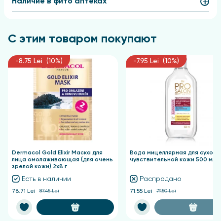
Наличие в фито аптеках
японский чай Маття
масла хлопка, миндаля, кокоса.
Применение
С этим товаром покупают
Для достижения желаемого эффекта нанесите
-8.75 Lei (10%)
-7.95 Lei (10%)
крем легкими массажными движениями на чистую и
сухую кожу рук.
Dermacol Gold Elixir Маска для
Вода мицеллярная для сухой 
лица омолаживающая (для очень
чувствительной кожи 500 мл
зрелой кожи) 2х8 г
Есть в наличии
Распродано
78.71 Lei
87.45 Lei
71.55 Lei
79.50 Lei