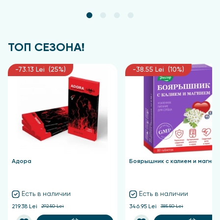
ТОП СЕЗОНА!
-73.13 Lei (25%)
-38.55 Lei (10%)
Адора
Боярышник с калием и магние
Есть в наличии
Есть в наличии
219.38 Lei
292.50 Lei
346.95 Lei
385.50 Lei