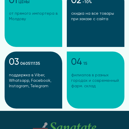
01
02
ЦЕНЫ
-10%
от прямого импортера в
скидка на все товары
Молдову
при заказе с сайта
03
04
060511135
15
поддержка в Viber,
филиалов в разных
Whatsapp, Facebook,
городах и современный
Instagram, Telegram
фарм. склад