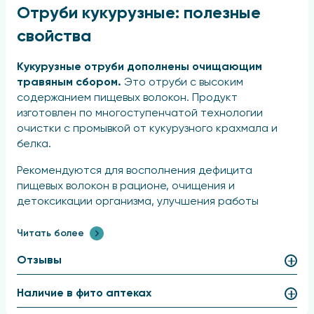
Отруби кукурузные: полезные
свойства
Кукурузные отруби дополнены очищающим
травяным сбором.
Это отруби с высоким
содержанием пищевых волокон. Продукт
изготовлен по многоступенчатой технологии
очистки с промывкой от кукурузного крахмала и
белка.
Рекомендуются для восполнения дефицита
пищевых волокон в рационе, очищения и
детоксикации организма, улучшения работы
кишечника, профилактики заболеваний, связанных
с неправильным питанием и недостаточной
Читать более
физической активностью, а также для
Отзывы
нормализации массы тела и обмена веществ.
Способ применения
Наличие в фито аптеках