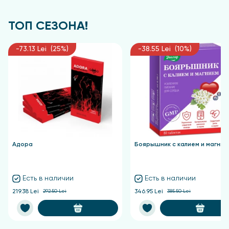
Купить отруби кукурузные по
цене от импортера в Кишиневе и
ТОП СЕЗОНА!
Молдове
-73.13 Lei (25%)
-38.55 Lei (10%)
В фито аптеке Sanatate Market вы можете купить
отруби кукурузные по цене от прямого
импортера в Молдову.
Филиалы во многих городах
страны: Кишинев, Бельцы, Орхей, Кагул, Комрат,
Теленешты, Унгены. Выгодная цена и быстрая
доставка.
Адора
Боярышник с калием и магние
Есть в наличии
Есть в наличии
219.38 Lei
292.50 Lei
346.95 Lei
385.50 Lei