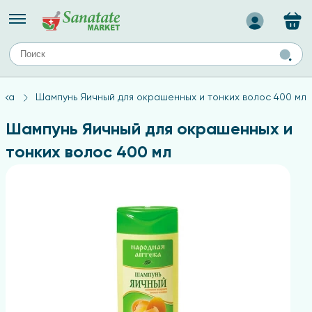
Назад
ЕЙ
А
ТИПЫ КОЖИ
ика
Шампунь Яичный для окрашенных и тонких волос 400 мл
ля лица
Средства для комбинированной кожи
с
авов,
Средства для проблемной кожи
Шампунь Яичный для окрашенных и
Средства для жирной кожи
тонких волос 400 мл
Средства для чувствительной кожи
ены
ногтей
и
дов
а
оты мозга