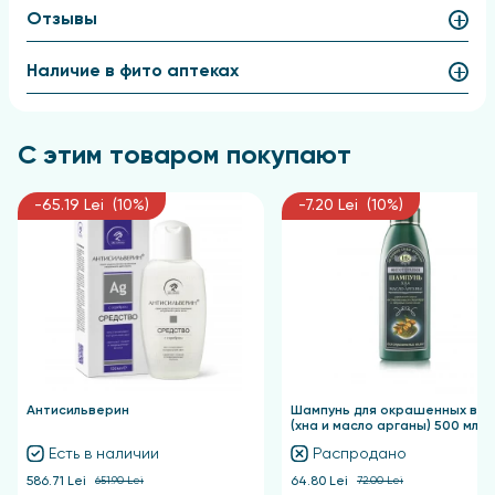
движениями, затем тщательно смойте теплой
Отзывы
водой. При необходимости процедуру можно
повторить.
Наличие в фито аптеках
С этим товаром покупают
-65.19 Lei (10%)
-7.20 Lei (10%)
Антисильверин
Шампунь для окрашенных вол
(хна и масло арганы) 500 мл
Есть в наличии
Распродано
586.71 Lei
651.90 Lei
64.80 Lei
72.00 Lei