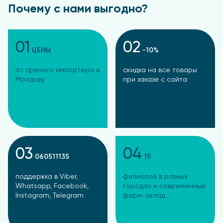
Почему с нами выгодно?
01
02
ЦЕНЫ
-10%
от прямого импортера в
скидка на все товары
Молдову
при заказе с сайта
03
04
060511135
15
поддержка в Viber,
филиалов в разных
Whatsapp, Facebook,
городах и современный
Instagram, Telegram
фарм. склад