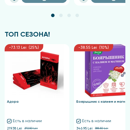
Состав
Вода, Гидроксиэтилмочевина, Глицерин, PEG-40
Гидрогенизированное касторовое масло,
Феноксиэтанол, Хлорфенезин, Ароматизатор,
ТОП СЕЗОНА!
Динатриевая соль ЭДТА, Гиалуронат натрия
(гиалуроновая кислота), Гексилциннамаль,
-73.13 Lei (25%)
-38.55 Lei (10%)
Линалоол, Бутилфенилметилпропиональ.
Адора
Боярышник с калием и магние
Есть в наличии
Есть в наличии
219.38 Lei
292.50 Lei
346.95 Lei
385.50 Lei