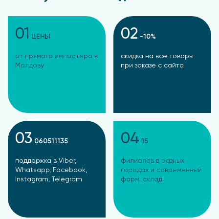
01
02
ЦЕНЫ
-10%
от прямого импортера в
скидка на все товары
Молдову
при заказе с сайта
03
04
060511135
15
поддержка в Viber,
филиалов в разных
Whatsapp, Facebook,
городах и современный
Instagram, Telegram
фарм. склад