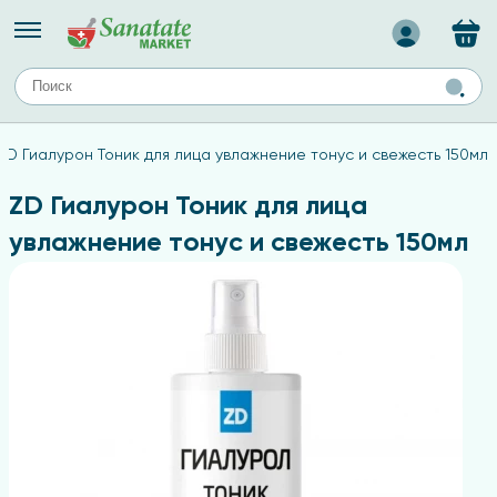
Назад
ЕЙ
А
ТИПЫ КОЖИ
ZD Гиалурон Тоник для лица увлажнение тонус и свежесть 150мл
ля лица
Средства для комбинированной кожи
с
авов,
Средства для проблемной кожи
ZD Гиалурон Тоник для лица
Средства для жирной кожи
увлажнение тонус и свежесть 150мл
Средства для чувствительной кожи
ены
ногтей
и
дов
а
оты мозга