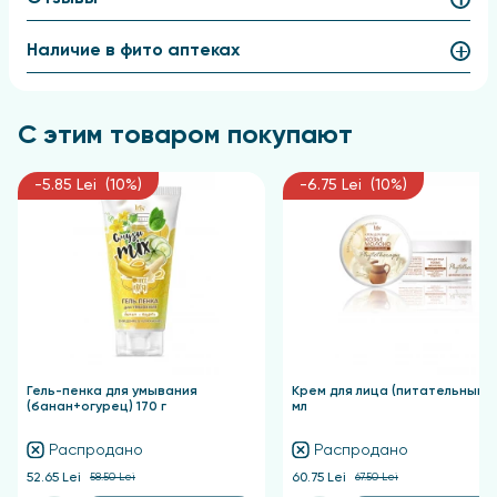
делая кожу гладкой и мягкой.
Наличие в фито аптеках
В итоге достигается эффект бархатистой кожи с
ощущением чистоты и свежести.
Применение
С этим товаром покупают
Утром и вечером нанесите продукт на ватный диск
-5.85 Lei (10%)
-6.75 Lei (10%)
и мягкими движениями протирайте кожу по линиям
минимального натяжения.
Гель-пенка для умывания
Крем для лица (питательный) 
(банан+огурец) 170 г
мл
Распродано
Распродано
52.65 Lei
58.50 Lei
60.75 Lei
67.50 Lei