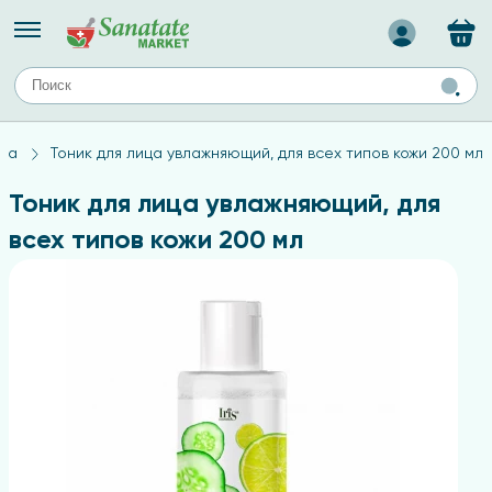
Назад
ЕЙ
А
ТИПЫ КОЖИ
ика
Тоник для лица увлажняющий, для всех типов кожи 200 мл
ля лица
Средства для комбинированной кожи
с
авов,
Средства для проблемной кожи
Тоник для лица увлажняющий, для
Средства для жирной кожи
всех типов кожи 200 мл
Средства для чувствительной кожи
ены
ногтей
и
дов
а
оты мозга