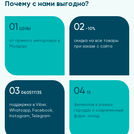
Почему с нами выгодно?
01
02
ЦЕНЫ
-10%
от прямого импортера в
скидка на все товары
Молдову
при заказе с сайта
03
04
060511135
15
поддержка в Viber,
филиалов в разных
Whatsapp, Facebook,
городах и современный
Instagram, Telegram
фарм. склад