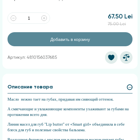
67.50 Lei
75.00 Lei
Добавить в корзину
Артикул: 4810156037685
Описание товара
Масло нежно тает на губах, придавая им сияющий оттенок.
А смягчающие и увлажняющие компоненты ухаживают за губами на
протяжении всего дня.
Линия масел для губ "Lip butter" от «Smart girl» объединила в себе
блеск для губ и полезные свойства бальзама.
Воздушная формула с маслом ши и пчелиным воском питает губы,