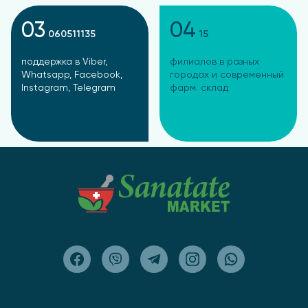
03
04
060511135
15
поддержка в Viber,
филиалов в разных
Whatsapp, Facebook,
городах и современный
Instagram, Telegram
фарм. склад