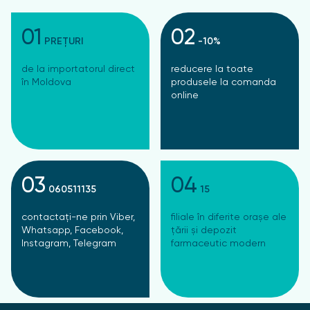
01
02
PREȚURI
-10%
de la importatorul direct
reducere la toate
în Moldova
produsele la comanda
online
03
04
060511135
15
contactați-ne prin Viber,
filiale în diferite orașe ale
Whatsapp, Facebook,
țării și depozit
Instagram, Telegram
farmaceutic modern