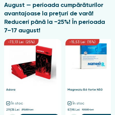
August — perioada cumpărăturilor
avantajoase la prețuri de vară!
Reduceri până la −25%! În perioada
7–17 august!
-73,13 Lei (25%)
-15,53 Lei (15%)
Adora
Magneziu B6 forte N50
În stoc
În stoc
219,38 Lei
292,50 Lei
87,98 Lei
103,50 Lei