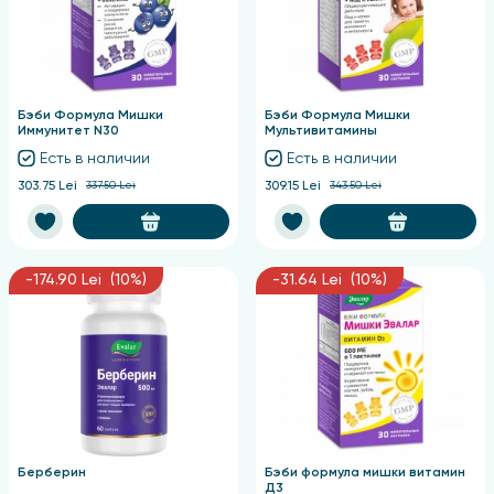
Бэби Формула Мишки
Бэби Формула Мишки
Иммунитет N30
Мультивитамины
Есть в наличии
Есть в наличии
303.75 Lei
337.50 Lei
309.15 Lei
343.50 Lei
-174.90 Lei (10%)
-31.64 Lei (10%)
Берберин
Бэби формула мишки витамин
Д3