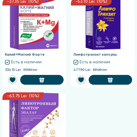
-37.35 Lei (10%)
-53.10 Lei (10%)
Калий+Магний Форте
Лимфотранзит капсулы
Есть в наличии
Есть в наличии
336.15 Lei
373.50 Lei
477.90 Lei
531.00 Lei
-63.75 Lei (10%)