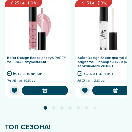
чтобы сделать взгляд более выразительным.
-8.25 Lei (10%)
-6.15 Lei (10%)
Belor Design Блеск для губ PARTY
Belor Design Блеск для губ Shi
тон 004 натуральный
bright тон 1 прозрачный эффе
зеркального сияния
Есть в наличии
Есть в наличии
74.25 Lei
82.50 Lei
55.35 Lei
61.50 Lei
ТОП СЕЗОНА!