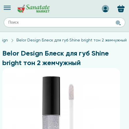
Назад
ЕЙ
А
ТИПЫ КОЖИ
sign
Belor Design Блеск для губ Shine bright тон 2 жемчужный
ля лица
Средства для комбинированной кожи
с
авов,
Средства для проблемной кожи
Belor Design Блеск для губ Shine
Средства для жирной кожи
bright тон 2 жемчужный
Средства для чувствительной кожи
ены
ногтей
и
дов
а
оты мозга