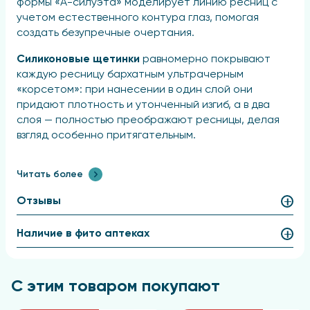
формы «А-силуэта» моделирует линию ресниц с
учетом естественного контура глаз, помогая
создать безупречные очертания.
Силиконовые щетинки
равномерно покрывают
каждую ресницу бархатным ультрачерным
«корсетом»: при нанесении в один слой они
придают плотность и утонченный изгиб, а в два
слоя — полностью преображают ресницы, делая
взгляд особенно притягательным.
Совершенная
формула туши на основе
Читать более
натуральных восков
, смолы акации и пантенола
отлично подходит для послойного нанесения,
Отзывы
позволяя добиться многомерного объема и
надежно сохраняя результат в течение всего дня.
Наличие в фито аптеках
Способ применения
Нанесите средство в один слой для создания
С этим товаром покупают
естественного образа или повторите нанесение,