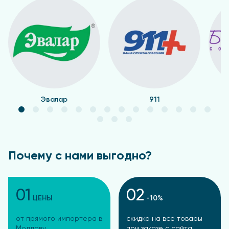
Эвалар
911
Почему с нами выгодно?
01
02
ЦЕНЫ
-10%
от прямого импортера в
скидка на все товары
Молдову
при заказе с сайта