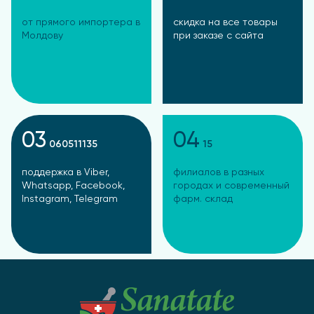
от прямого импортера в
скидка на все товары
Молдову
при заказе с сайта
03
04
060511135
15
поддержка в Viber,
филиалов в разных
Whatsapp, Facebook,
городах и современный
Instagram, Telegram
фарм. склад