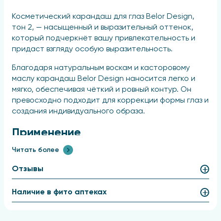
Косметический карандаш для глаз Belor Design,
тон 2, — насыщенный и выразительный оттенок,
который подчеркнёт вашу привлекательность и
придаст взгляду особую выразительность.
Благодаря натуральным воскам и касторовому
маслу карандаш Belor Design наносится легко и
мягко, обеспечивая чёткий и ровный контур. Он
превосходно подходит для коррекции формы глаз и
создания индивидуального образа.
Применение
Читать более
Наносите контур с учётом формы глаз. Для точной
прорисовки не проводите одну непрерывную
Отзывы
линию — лучше выполняйте несколько
последовательных штрихов, двигаясь от
Наличие в фито аптеках
внутреннего уголка глаза к внешнему.
Состав