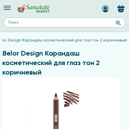
Назад
ЕЙ
А
ТИПЫ КОЖИ
elor Design Карандаш косметический для глаз тон 2 коричневый
ля лица
Средства для комбинированной кожи
с
авов,
Средства для проблемной кожи
Belor Design Карандаш
Средства для жирной кожи
косметический для глаз тон 2
Средства для чувствительной кожи
коричневый
ены
ногтей
и
дов
а
оты мозга