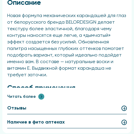
Описание
Новая формула механических карандашей для глаз
от белорусского бренда BELORDESIGN делает
текстуру более эластичной, благодаря чему
контуры наносятся еще легче, а «дымчатый»
эффект создается без усилий. Обновленная
палитра насыщенных глубоких оттенков помогает
подобрать вариант, который идеально подойдет
именно вам. В составе — натуральные воски и
витамин Е. Выдвижной формат карандаша не
требует заточки.
Способ применения
Читать более
Прокрасить слизистую и межресничную линию, при
необходимости растушевать.
Отзывы
Состав
Наличие в фито аптеках
Ethylhexyl Palmitate, Caprylic/Capric Triglyceride,