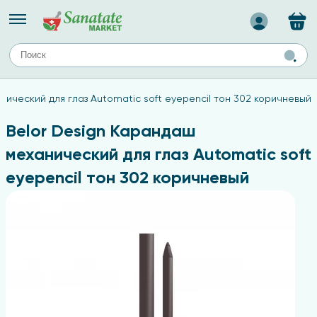
Назад
ЕЙ
А
ТИПЫ КОЖИ
нический для глаз Automatic soft eyepencil тон 302 коричневый
ля лица
Средства для комбинированной кожи
с
авов,
Средства для проблемной кожи
Belor Design Карандаш
Средства для жирной кожи
механический для глаз Automatic soft
Средства для чувствительной кожи
eyepencil тон 302 коричневый
ены
ногтей
и
дов
а
оты мозга