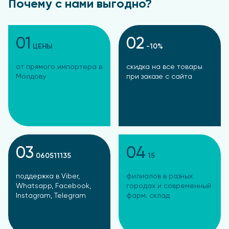
Почему с нами выгодно?
01
02
ЦЕНЫ
-10%
от прямого импортера в
скидка на все товары
Молдову
при заказе с сайта
03
04
060511135
15
поддержка в Viber,
филиалов в разных
Whatsapp, Facebook,
городах и современный
Instagram, Telegram
фарм. склад