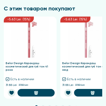
Silica, Euphorbia Cerifera Cera, Synthetic Wax,
С этим товаром покупают
Phenoxyethanol, Caprylyl Glycol, Tocopheryl Acetate,
(+/- CI 16035, CI 19140, CI 42090, CI 77007, CI 77266, CI
-5.63 Lei (15%)
-5.63 Lei (15%)
77491, CI 77492, CI 77499, CI 77510, CI 77742, CI 77891).
Belor Design Карандаш
Belor Design Карандаш
косметический для губ тон 41
косметический для губ тон 40
роза
нюд
Есть в наличии
Есть в наличии
31.88 Lei
37.50 Lei
31.88 Lei
37.50 Lei