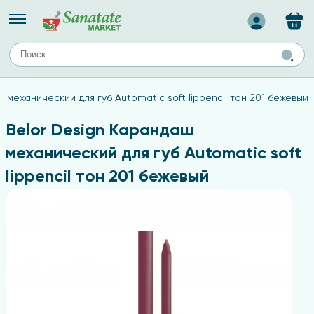
Назад
ЕЙ
А
ТИПЫ КОЖИ
 механический для губ Automatic soft lippencil тон 201 бежевый
ля лица
Средства для комбинированной кожи
с
авов,
Средства для проблемной кожи
Belor Design Карандаш
Средства для жирной кожи
механический для губ Automatic soft
Средства для чувствительной кожи
lippencil тон 201 бежевый
ены
ногтей
и
дов
а
оты мозга