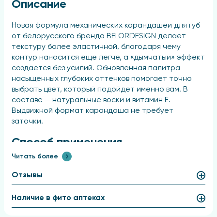
Описание
Новая формула механических карандашей для губ
от белорусского бренда BELORDESIGN делает
текстуру более эластичной, благодаря чему
контур наносится еще легче, а «дымчатый» эффект
создается без усилий. Обновленная палитра
насыщенных глубоких оттенков помогает точно
выбрать цвет, который подойдет именно вам. В
составе — натуральные воски и витамин Е.
Выдвижной формат карандаша не требует
заточки.
Способ применения
Читать более
Нарисуйте карандашом контур губ.
Отзывы
Состав
Наличие в фито аптеках
Ethylhexyl Palmitate, Caprylic/Capric Triglyceride,
Ceresin, Microcrystalline Wax, Mica, Polyethylene,