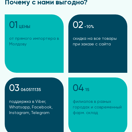
Почему с нами выгодно?
01
02
ЦЕНЫ
-10%
от прямого импортера в
скидка на все товары
Молдову
при заказе с сайта
03
04
060511135
15
поддержка в Viber,
филиалов в разных
Whatsapp, Facebook,
городах и современный
Instagram, Telegram
фарм. склад