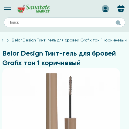
Назад
ЕЙ
А
ТИПЫ КОЖИ
gn
Belor Design Тинт-гель для бровей Grafix тон 1 коричневый
ля лица
Средства для комбинированной кожи
с
авов,
Средства для проблемной кожи
Belor Design Тинт-гель для бровей
Средства для жирной кожи
Grafix тон 1 коричневый
Средства для чувствительной кожи
ены
ногтей
и
дов
а
оты мозга