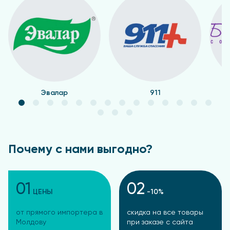
Эвалар
911
Почему с нами выгодно?
01
02
ЦЕНЫ
-10%
от прямого импортера в
скидка на все товары
Молдову
при заказе с сайта