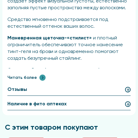
создает эффект визуальной густоты, естественно
заполняя пустые пространства между волосками.
Средство мгновенно подстраивается под
естественный оттенок ваших волос.
Маневренная щеточка-«стилист»
и плотный
ограничитель обеспечивают точное нанесение
тинт-геля на брови и одновременно помогают
создать безупречный стайлинг.
Суперстойкая формула и надежная фиксация
позволяют сохранить идеальный вид бровей на
Читать более
протяжении всего дня.
Отзывы
При необходимости средство можно наслаивать
для достижения более выразительного эффекта.
Наличие в фито аптеках
Продукт представлен в 4 оттенках,
подчеркивающих природную красоту.
С этим товаром покупают
Стильный дизайн станет эффектным дополнением