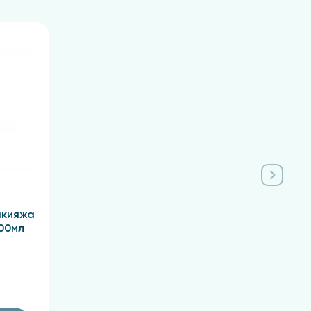
акияжа
00мл