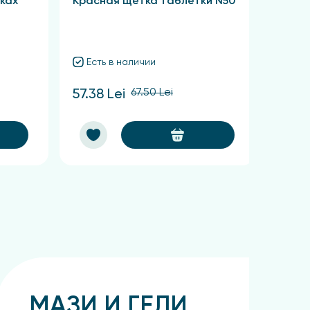
ках
Красная щетка таблетки N50
Сабел
Есть в наличии
Ест
67.50 Lei
57.38 Lei
62.48
МАЗИ И ГЕЛИ