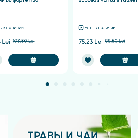
ий Б6 форте N50
Боровая матка в таблет
ь в наличии
Есть в наличии
103.50 Lei
88.50 Lei
 Lei
75.23 Lei
ТРАВЫ И ЧАИ