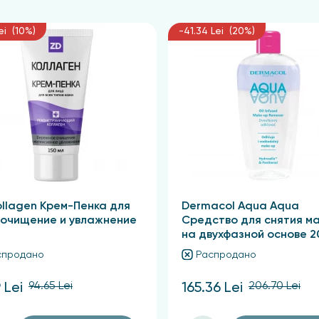
ei (10%)
-41.34 Lei (20%)
ollagen Крем-Пенка для
Dermacol Aqua Aqua
 очищение и увлажнение
Средство для снятия м
на двухфазной основе 2
спродано
Распродано
94.65 Lei
206.70 Lei
 Lei
165.36 Lei