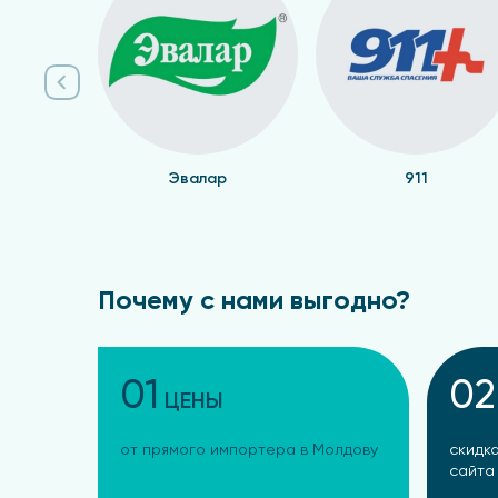
Эвалар
911
Почему с нами выгодно?
01
02
ЦЕНЫ
от прямого импортера в Молдову
скидка
сайта