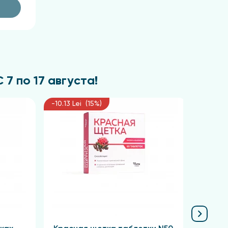
7 по 17 августа!
-10.13 Lei (15%)
-11.03 