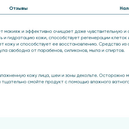
Отзывы
Нал
ет макияж и эффективно очищает даже чувствительную и 
ть и гидратацию кожи, способствует регенерации клеток 
ет кожу и способствует ее восстановлению. Средство из 
мула свободна от парабенов, силиконов, мыла и спиртов.
лажненную кожу лица, шеи и зоны декольте. Осторожно м
ем тщательно смойте продукт с помощью влажного ватного
 здоровый блеск.