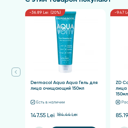
-36.89 Lei (20%)
-9.47 L
Dermacol Aqua Aqua Гель для
ZD C
лица очищающий 150мл
лица
150мл
Есть в наличии
Ра
184.44 Lei
147.55 Lei
85.19