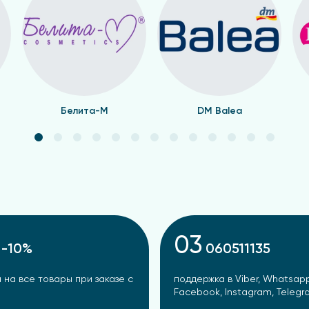
Белита-М
DM Balea
03
-10%
060511135
 на все товары при заказе с
поддержка в Viber, Whatsapp
Facebook, Instagram, Teleg