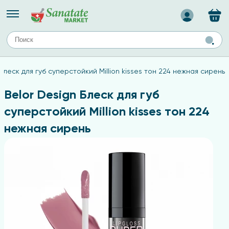
Назад
ЕЙ
А
ТИПЫ КОЖИ
 Блеск для губ суперстойкий Million kisses тон 224 нежная сирень
ля лица
Средства для комбинированной кожи
с
авов,
Средства для проблемной кожи
Belor Design Блеск для губ
Средства для жирной кожи
суперстойкий Million kisses тон 224
Средства для чувствительной кожи
нежная сирень
ены
ногтей
и
дов
а
оты мозга