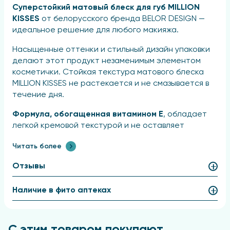
Суперстойкий матовый блеск для губ MILLION
KISSES
от белорусского бренда BELOR DESIGN —
идеальное решение для любого макияжа.
Насыщенные оттенки и стильный дизайн упаковки
делают этот продукт незаменимым элементом
косметички. Стойкая текстура матового блеска
MILLION KISSES не растекается и не смазывается в
течение дня.
Формула, обогащенная витамином Е
, обладает
легкой кремовой текстурой и не оставляет
ощущения липкости. Мягкий аппликатор плавно
Читать более
скользит по губам, обеспечивая ровное нанесение
и безупречно гладкое покрытие.
Отзывы
После нанесения блеск создает бархатистый
матовый финиш, а губы выглядят увлажненными и
Наличие в фито аптеках
ухоженными.
Деликатная отдушка превращает использование
С этим товаром покупают