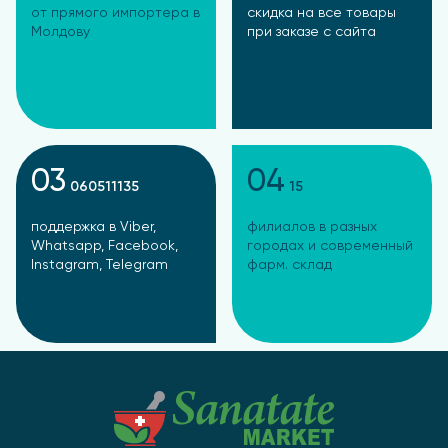
от прямого импортера в
скидка на все товары
Молдову
при заказе с сайта
03
04
060511135
15
поддержка в Viber,
филиалов в разных
Whatsapp, Facebook,
городах и современный
Instagram, Telegram
фарм. склад