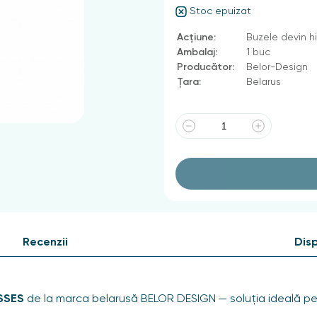
Stoc epuizat
Acțiune:
Buzele devin hid
Ambalaj:
1 buc
Producător:
Belor-Design
Țara:
Belarus
Recenzii
Disp
ISSES
de la marca belarusă BELOR DESIGN — soluția ideală pen