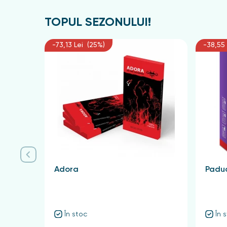
TOPUL SEZONULUI!
-73,13 Lei (25%)
-38,55 
Adora
Paduc
În stoc
În 