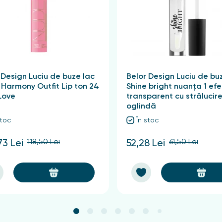
 Design Luciu de buze lac
Belor Design Luciu de bu
Harmony Outfit Lip ton 24
Shine bright nuanța 1 efe
Love
transparent cu strălucir
oglindă
stoc
În stoc
118,50 Lei
61,50 Lei
73 Lei
52,28 Lei