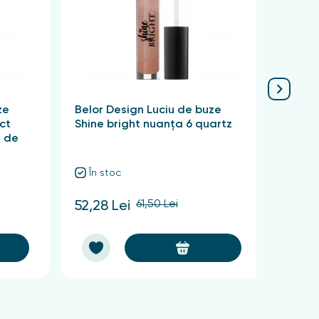
ze
Belor Design Luciu de buze
Belor
ct
Shine bright nuanța 6 quartz
Shine
e de
În stoc
În 
61,50 Lei
52,28 Lei
52,28