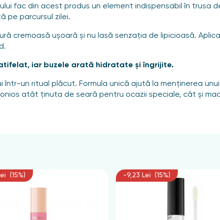
lui fac din acest produs un element indispensabil în trusa de
 pe parcursul zilei.
tură cremoasă ușoară și nu lasă senzația de lipicioasă. Apli
d.
tifelat, iar buzele arată hidratate și îngrijite.
i într-un ritual plăcut. Formula unică ajută la menținerea unu
s atât ținuta de seară pentru ocazii speciale, cât și machia
distribuiți uniform.
Lei (15%)
-9,23 Lei (15%)
ysilicate, Polypropylsilsesquioxane, Undecane, Tridecane, Ri
ilyl Polypropylsilsesquioxane, BHT, Aromă, (+/- CI 15850, CI 19
pil titan, bis-hidroxietoxipropil dimeticonă, PEG-2 soiamină, di
gliceridă caprilică/caprică, trietoxicaprililsilan, mică, oxid de