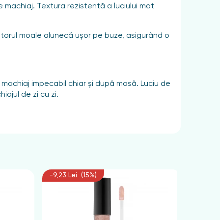
 machiaj. Textura rezistentă a luciului mat
catorul moale alunecă ușor pe buze, asigurând o
i machiaj impecabil chiar și după masă. Luciu de
jul de zi cu zi.
-9,23 Lei (15%)
-9,23 L
cinus Communis Seed Oil, Petrolatum,
140, CI 45410, CI 75470, CI 77007, CI 77491, CI
izocianat de izoforonă, talc, silice, caolin,
 staniu, borosilicat de calciu și aluminiu