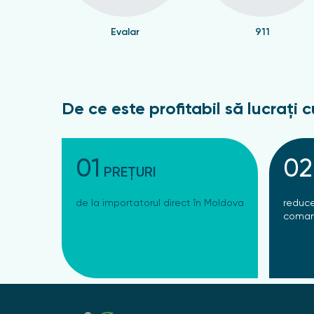
Evalar
911
De ce este profitabil să lucrați c
01
02
PREȚURI
de la importatorul direct în Moldova
reduce
coman