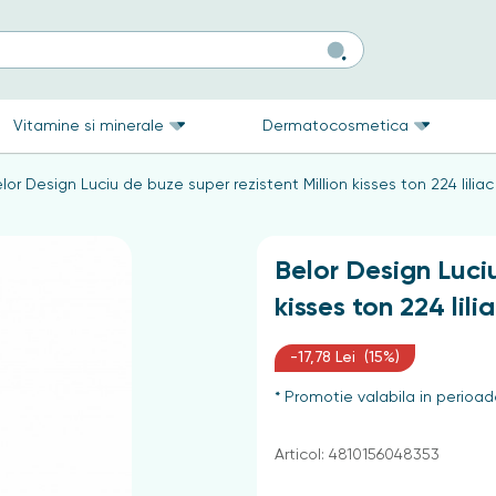
Vitamine si minerale
Dermatocosmetica
lor Design Luciu de buze super rezistent Million kisses ton 224 lilia
Belor Design Luciu
kisses ton 224 lili
-17,78 Lei (15%)
* Promotie valabila in perioad
Articol: 4810156048353