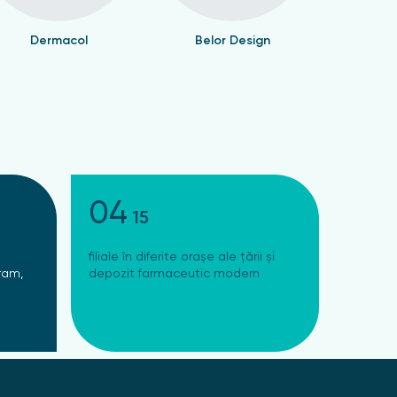
Dermacol
Belor Design
Valen
04
15
filiale în diferite orașe ale țării și
ram,
depozit farmaceutic modern