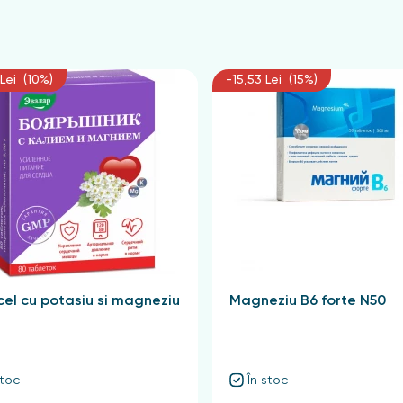
Lei (10%)
-15,53 Lei (15%)
el cu potasiu si magneziu
Magneziu B6 forte N50
stoc
În stoc