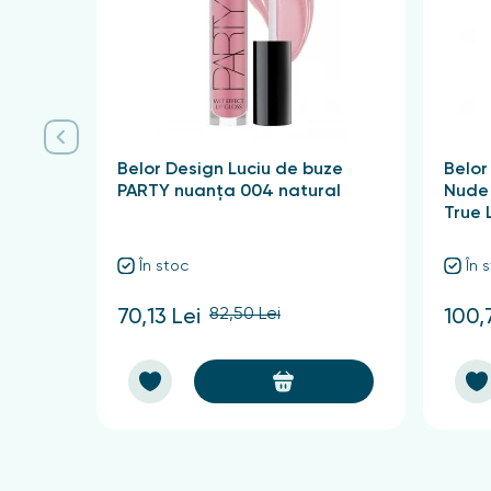
Belor Design Luciu de buze
Belor
PARTY nuanța 004 natural
Nude 
True 
În stoc
În 
82,50 Lei
70,13 Lei
100,