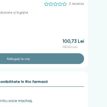
0 recenzii
ratate și îngrijite
100,73 Lei
118,50 Lei
Adăugați la coș
onibilitate în fito farmacii
tru orice machiaj.