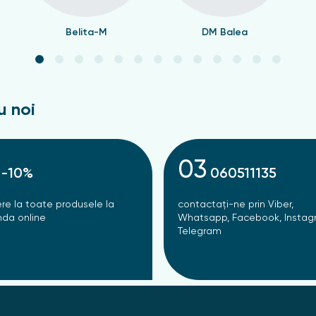
Belita-M
DM Balea
u noi
03
-10%
060511135
re la toate produsele la
contactați-ne prin Viber,
da online
Whatsapp, Facebook, Instag
Telegram