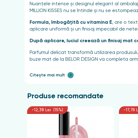
Nuanțele intense și designul elegant al ambalaju
MILLION KISSES nu se întinde și nu se estompează
Formula, îmbogățită cu vitamina E
, are o tex
aplicare uniformă și un finisaj impecabil de nete
După aplicare, luciul creează un finisaj mat ca
Parfumul delicat transformă utilizarea produsulu
buze mat de la BELOR DESIGN va completa armonio
Mod de utilizare
Citește mai mult
Aplicați cantitatea necesară de luciu pe buze și 
Produse recomandate
Compoziție
-12,38 Lei (15%)
-17,78 
Isododecane, Synthetic Beeswax, Trimethylsilox
Isohexadecane, Tribehenin, C30-45 Alkyldimethyls
77492, CI 77499, CI 77891, Triisostearat de izopro
dimeticonă/vinil dimeticonă polimer încrucișat, tri