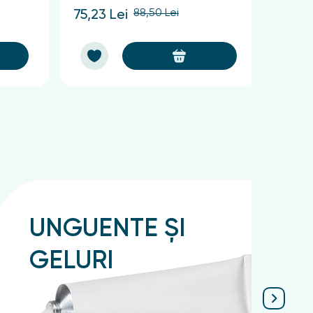
88,50 Lei
75,23 Lei
57,38
UNGUENTE ȘI
GELURI
Подробнее