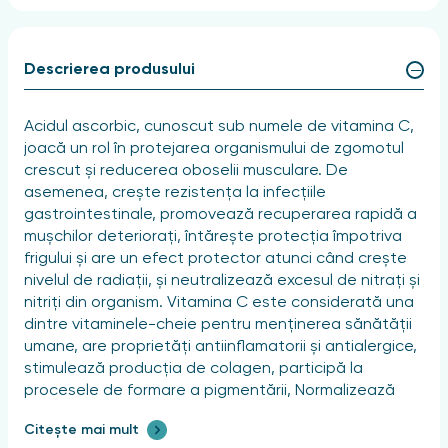
Descrierea produsului
Acidul ascorbic, cunoscut sub numele de vitamina C,
joacă un rol în protejarea organismului de zgomotul
crescut și reducerea oboselii musculare. De
asemenea, crește rezistența la infecțiile
gastrointestinale, promovează recuperarea rapidă a
mușchilor deteriorați, întărește protecția împotriva
frigului și are un efect protector atunci când crește
nivelul de radiații, și neutralizează excesul de nitrați și
nitriți din organism. Vitamina C este considerată una
dintre vitaminele-cheie pentru menținerea sănătății
umane, are proprietăți antiinflamatorii și antialergice,
stimulează producția de colagen, participă la
procesele de formare a pigmentării, Normalizează
permeabilitatea capilară și joacă un rol important în
Citește mai mult
metabolismul carbohidraților.