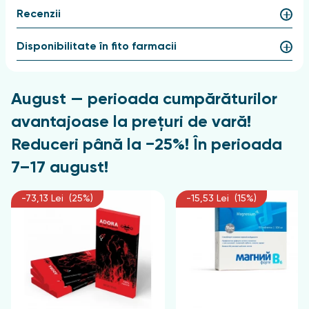
Recenzii
Recomandări pentru aplicare
Disponibilitate în fito farmacii
Doza recomandată pentru adulți este de un
comprimat de trei ori pe zi în timpul mesei. Cursul
durează o lună.
August — perioada cumpărăturilor
Compoziție
avantajoase la prețuri de vară!
Zahăr, arome, glucoză, amidon, acid ascorbic.
Reduceri până la −25%! În perioada
7–17 august!
Contraindicații
-73,13 Lei (25%)
-15,53 Lei (15%)
Intoleranță individuală a componentelor BAD, sarcină,
alăptare, tulburare de schimb de carbohidrați, diabet
zaharat
Forma de problemă
10 Comprimate de 3 g