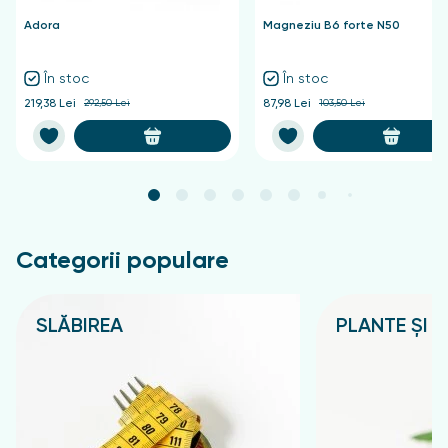
Adora
Magneziu B6 forte N50
În stoc
În stoc
219,38 Lei
292,50 Lei
87,98 Lei
103,50 Lei
Categorii populare
SLĂBIREA
PLANTE ȘI C
Подробнее
Подробнее