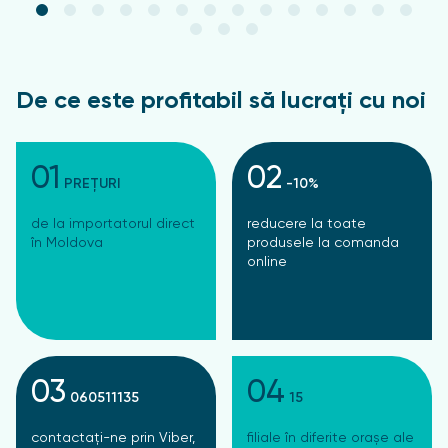
De ce este profitabil să lucrați cu noi
01
02
PREȚURI
-10%
de la importatorul direct
reducere la toate
în Moldova
produsele la comanda
online
03
04
060511135
15
contactați-ne prin Viber,
filiale în diferite orașe ale