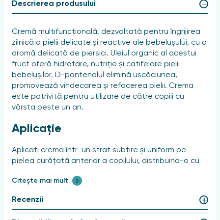
Descrierea produsului
Cremă multifuncțională, dezvoltată pentru îngrijirea
zilnică a pielii delicate și reactive ale bebelușului, cu o
aromă delicată de piersici. Uleiul organic al acestui
fruct oferă hidratare, nutriție și catifelare pielii
bebelușilor. D-pantenolul elimină uscăciunea,
promovează vindecarea și refacerea pielii. Crema
este potrivită pentru utilizare de către copiii cu
vârsta peste un an.
Aplicație
Aplicați crema într-un strat subțire și uniform pe
pielea curățată anterior a copilului, distribuind-o cu
atenție cu mișcări ușoare de masaj.
Citește mai mult
Recenzii