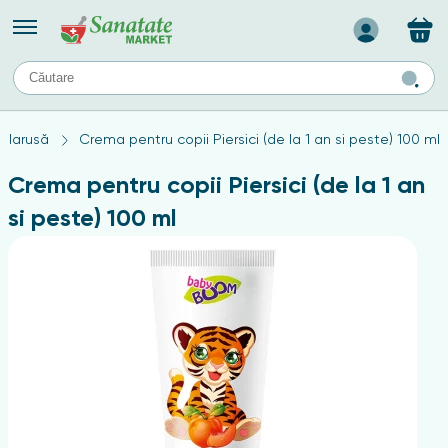
Назад
II
URI
TIPURI DE TEN
elarusă
Crema pentru copii Piersici (de la 1 an si peste) 100 ml
ului
Produse pentru ten mixt
Ten problematic
Crema pentru copii Piersici (de la 1 an
a
ă
rticulațiilor
Produse pentru ten gras
si peste) 100 ml
Produse pentru ten sensibil
elor
chin
e
elor