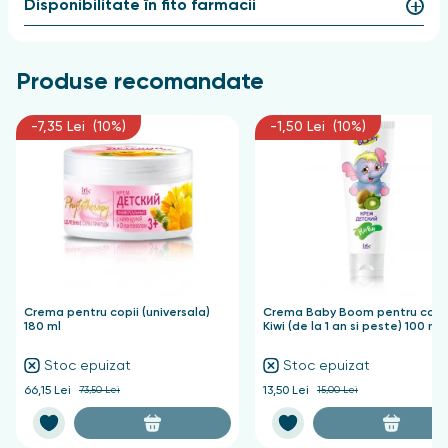
Disponibilitate în fito farmacii
Produse recomandate
-7,35 Lei (10%)
-1,50 Lei (10%)
Crema pentru copii (universala)
Crema Baby Boom pentru copi
180 ml
Kiwi (de la 1 an si peste) 100 ml
Stoc epuizat
Stoc epuizat
66,15 Lei
73,50 Lei
13,50 Lei
15,00 Lei