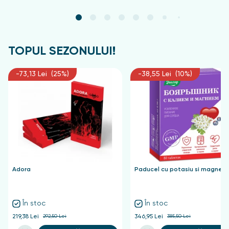
TOPUL SEZONULUI!
-73,13 Lei (25%)
-38,55 Lei (10%)
Adora
Paducel cu potasiu si magnezi
În stoc
În stoc
219,38 Lei
292,50 Lei
346,95 Lei
385,50 Lei