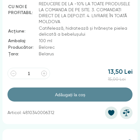
REDUCERE DE LA -10% LA TOATE PRODUSELE
CU NOI E
LA COMANDA DE PE SITE. 3. COMANDAȚI
PROFITABIL:
DIRECT DE LA DEPOZIT. 4. LIVRARE ÎN TOATĂ
MOLDOVA
Сatifelează, hidratează și hrănește pielea
Acțiune:
delicată a bebelușului
Ambalaj:
100 ml
Producător:
Belorec
Țara:
Belarus
13,50 Lei
15,00 Lei
Adăugați la coș
Articol: 4810340006312