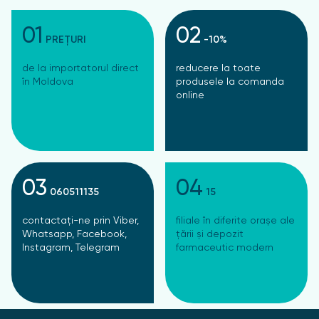
01
02
PREȚURI
-10%
de la importatorul direct
reducere la toate
în Moldova
produsele la comanda
online
03
04
060511135
15
contactați-ne prin Viber,
filiale în diferite orașe ale
Whatsapp, Facebook,
țării și depozit
Instagram, Telegram
farmaceutic modern