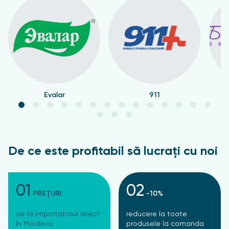
Evalar
911
De ce este profitabil să lucrați cu noi
01
02
PREȚURI
-10%
de la importatorul direct
reducere la toate
în Moldova
produsele la comanda