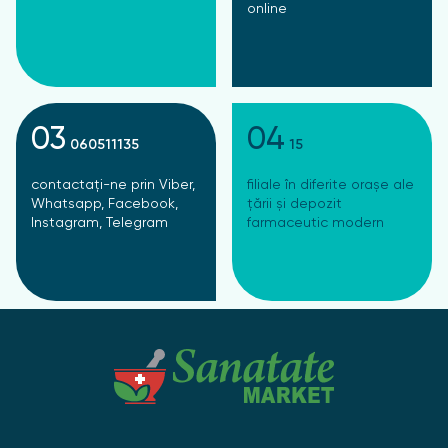
online
03
04
060511135
15
contactați-ne prin Viber,
filiale în diferite orașe ale
Whatsapp, Facebook,
țării și depozit
Instagram, Telegram
farmaceutic modern