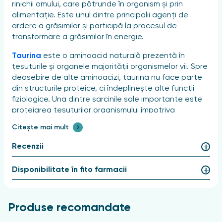
rinichii omului, care pătrunde în organism și prin
alimentație. Este unul dintre principalii agenți de
ardere a grăsimilor și participă la procesul de
transformare a grăsimilor în energie.
Taurina
este o aminoacid naturală prezentă în
țesuturile și organele majorității organismelor vii. Spre
deosebire de alte aminoacizi, taurina nu face parte
din structurile proteice, ci îndeplinește alte funcții
fiziologice. Una dintre sarcinile sale importante este
protejarea țesuturilor organismului împotriva
efectelor negative și a factorilor de stres. În plus,
Citește mai mult
taurina participă la formarea bilei și funcționează ca
neurotransmițător, asigurând transmiterea
Recenzii
semnalelor în sistemul nervos. Pentru a menține un
nivel optim de taurină, se recomandă administrarea
Disponibilitate în fito farmacii
suplimentară a acesteia sub formă de preparate,
pentru a preveni posibile tulburări în funcționarea
organismului.
Produse recomandate
Pentru ce se utilizează?