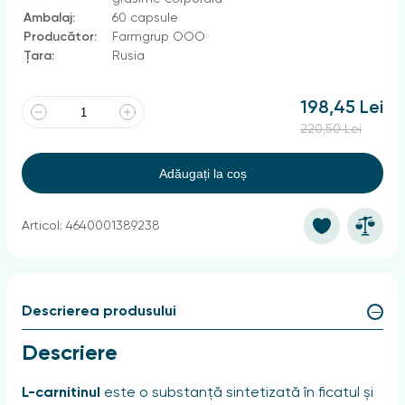
Ambalaj:
60 capsule
Producător:
Farmgrup OOO
Țara:
Rusia
198,45 Lei
220,50 Lei
Adăugați la coș
Articol: 4640001389238
Descrierea produsului
Descriere
L-carnitinul
este o substanță sintetizată în ficatul și