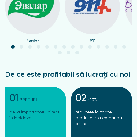
Evalar
911
De ce este profitabil să lucrați cu noi
01
02
PREȚURI
-10%
de la importatorul direct
reducere la toate
în Moldova
produsele la comanda
online