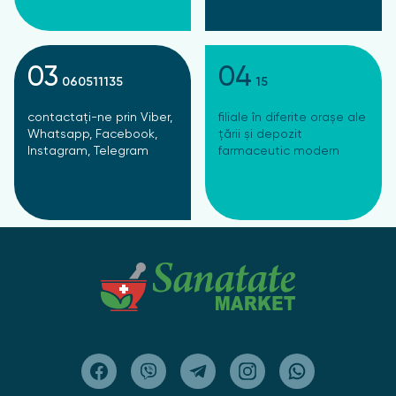
03
04
060511135
15
contactați-ne prin Viber,
filiale în diferite orașe ale
Whatsapp, Facebook,
țării și depozit
Instagram, Telegram
farmaceutic modern