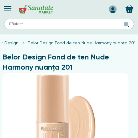
Назад
II
URI
TIPURI DE TEN
or Design
Belor Design Fond de ten Nude Harmony nuanța 201
ului
Produse pentru ten mixt
Ten problematic
Belor Design Fond de ten Nude
a
ă
rticulațiilor
Produse pentru ten gras
Harmony nuanța 201
Produse pentru ten sensibil
elor
chin
e
elor