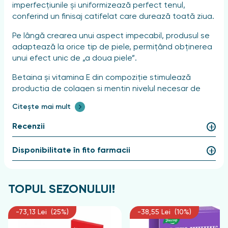
imperfecțiunile și uniformizează perfect tenul,
conferind un finisaj catifelat care durează toată ziua.
Pe lângă crearea unui aspect impecabil, produsul se
adaptează la orice tip de piele, permițând obținerea
unui efect unic de „a doua piele”.
Betaina și vitamina E din compoziție stimulează
producția de colagen și mențin nivelul necesar de
hidratare, datorită cărora pielea devine elastică și
Citește mai mult
mătăsoasă.
Recenzii
Filtrul UV protejează împotriva efectelor nocive ale
razelor solare.
Disponibilitate în fito farmacii
Fără parfum.
Aprobat de dermatologi.
TOPUL SEZONULUI!
Aplicați o cantitate mică de produs pe fața
hidratată, în direcția de la frunte spre linia bărbiei, și
-73,13 Lei (25%)
-38,55 Lei (10%)
întindeți-l cu degetele, cu un burete umed sau cu o