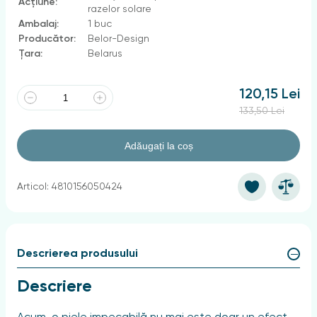
Acțiune:
razelor solare
Ambalaj:
1 buc
Producător:
Belor-Design
Țara:
Belarus
120,15 Lei
133,50 Lei
Adăugați la coș
Articol: 4810156050424
Descrierea produsului
Descriere