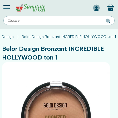
Назад
II
URI
TIPURI DE TEN
r Design
Belor Design Bronzant INCREDIBLE HOLLYWOOD ton 1
ului
Produse pentru ten mixt
Ten problematic
Belor Design Bronzant INCREDIBLE
a
ă
rticulațiilor
Produse pentru ten gras
HOLLYWOOD ton 1
Produse pentru ten sensibil
elor
chin
e
elor