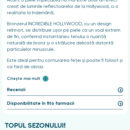
Acum, o piele impecabilă nu mai este doar un efect
creat de luminile reflectoarelor de la Hollywood, ci o
realitate la îndemână.
Bronzerul INCREDIBLE HOLLYWOOD, cu un design
reînnoit, se distribuie ușor pe piele ca un voal extrem
de fin, conferind instantaneu tenului o nuanță
naturală de bronz și o strălucire delicată datorită
particulelor minuscule.
Este ideal pentru conturarea feței și poate fi folosit și
ca fard de obraz.
Este disponibil într-o nuanță universală, cât mai
Citește mai mult
apropiată de bronzul natural.
Recenzii
Filtrul UV ajută la protejarea pielii împotriva efectelor
nocive ale razelor solare.
Disponibilitate în fito farmacii
Mod de utilizare
TOPUL SEZONULUI!
Aplicați bronzerul cu o pensulă pe zonele