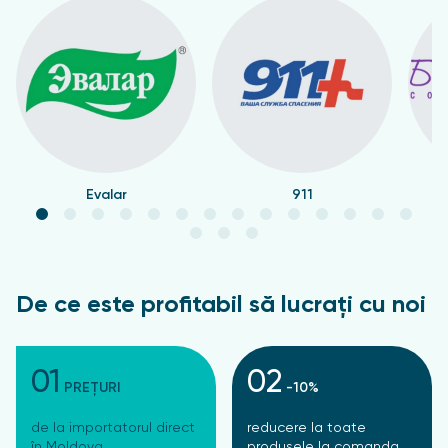
Evalar
911
De ce este profitabil să lucrați cu noi
01
02
PREȚURI
-10%
de la importatorul direct
reducere la toate
în Moldova
produsele la comanda