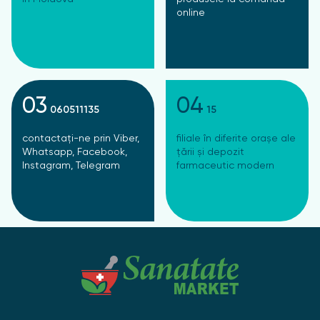
online
03
04
060511135
15
contactați-ne prin Viber,
filiale în diferite orașe ale
Whatsapp, Facebook,
țării și depozit
Instagram, Telegram
farmaceutic modern