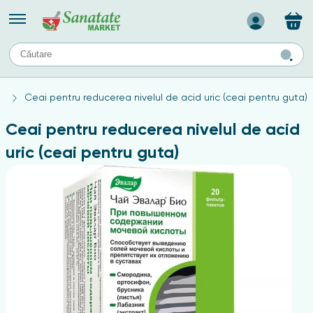
Назад
II
URI
TIPURI DE TEN
e
Ceai pentru reducerea nivelul de acid uric (ceai pentru guta)
ului
Produse pentru ten mixt
Ten problematic
Ceai pentru reducerea nivelul de acid
a
ă
rticulațiilor
Produse pentru ten gras
uric (ceai pentru guta)
Produse pentru ten sensibil
elor
chin
e
elor