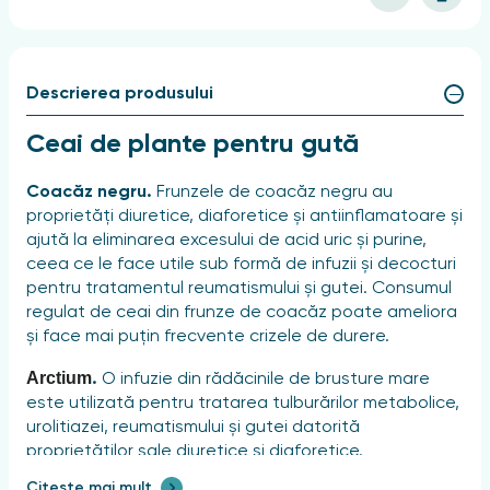
Descrierea produsului
Ceai de plante pentru gută
Coacăz negru.
Frunzele de coacăz negru au
proprietăți diuretice, diaforetice și antiinflamatoare și
ajută la eliminarea excesului de acid uric și purine,
ceea ce le face utile sub formă de infuzii și decocturi
pentru tratamentul reumatismului și gutei. Consumul
regulat de ceai din frunze de coacăz poate ameliora
și face mai puțin frecvente crizele de durere.
Arctium
.
O infuzie din rădăcinile de brusture mare
este utilizată pentru tratarea tulburărilor metabolice,
urolitiazei, reumatismului și gutei datorită
proprietăților sale diuretice și diaforetice.
Citește mai mult