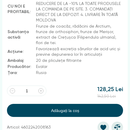
REDUCERE DE LA -10% LA TOATE PRODUSELE
CU NOI E
LA COMANDA DE PE SITE. 3. COMANDAȚI
PROFITABIL:
DIRECT DE LA DEPOZIT. 4. LIVRARE ÎN TOATĂ
MOLDOVA
Frunze de coacăz, rădăcini de Arctium,
Substanța
frunze de orthosiphon, frunze de Merișor,
activă:
extract de Crețușca (Filipendula ulmaria),
flori de tei.
Favorizează excreția sărurilor de acid uric și
Acțiune:
previne depunerea lor în articulații
Ambalaj:
20 de pliculețe filtrante
Producător:
Evalar
Țara:
Rusia
128,25 Lei
142,50 Lei
Adăugați la coș
Articol: 4602242008163