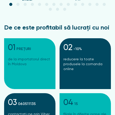
De ce este profitabil să lucrați cu noi
01
02
PREȚURI
-10%
de la importatorul direct
reducere la toate
în Moldova
produsele la comanda
online
03
04
060511135
15
contactați-ne prin Viber,
filiale în diferite orașe ale