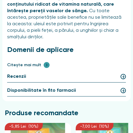
conținutului ridicat de vitamina naturală, care
întărește pereții vaselor de sânge.
Cu toate
acestea, proprietățile sale benefice nu se limitează
la aceasta: uleiul este potrivit pentru îngrijirea
corpului, a pielii feței, a părului, a unghiilor și chiar a
smalțului dinților.
Domenii de aplicare
Extractul de lămâie demonstrează o eficiență
Citește mai mult
ridicată în cazul:
Recenzii
tenului și părului gras;
pigmentării pronunțate;
Disponibilitate în fito farmacii
căderii părului;
celulitei.
Produse recomandate
Aroma sa proaspătă și intensă contribuie la
refacerea forțelor și îmbunătățirea stării de spirit la
-5,85 Lei (10%)
-7,00 Lei (10%)
sfârșitul zilei de lucru.