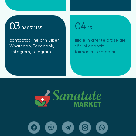
03
04
060511135
15
contactați-ne prin Viber,
filiale în diferite orașe ale
Whatsapp, Facebook,
țării și depozit
Instagram, Telegram
farmaceutic modern