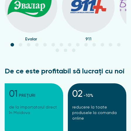
Evalar
911
De ce este profitabil să lucrați cu noi
01
02
PREȚURI
-10%
de la importatorul direct
reducere la toate
în Moldova
produsele la comanda
online