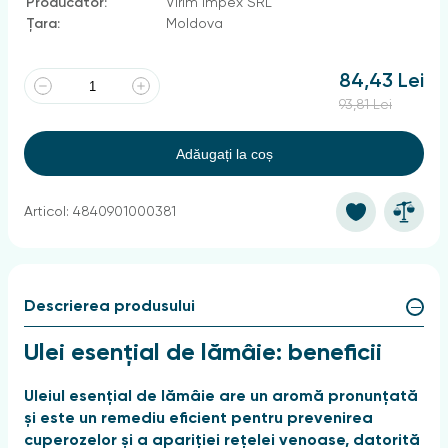
Producător:
Virim Impex SRL
Țara:
Moldova
84,43 Lei
93,81 Lei
Adăugați la coș
Articol: 4840901000381
Descrierea produsului
Ulei esențial de lămâie: beneficii
Uleiul esențial de lămâie are un aromă pronunțată
și este un remediu eficient pentru prevenirea
cuperozelor și a apariției rețelei venoase, datorită