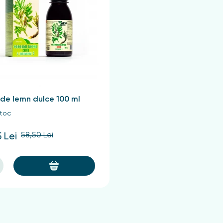
și consum
ahar cu apă clocotită și se încălzește într-o baie de apă t
ste ajustat la 200 ml cu apă fiartă. Luați infuzia o lingură de t
 de lemn dulce 100 ml
stoc
58,50 Lei
 Lei