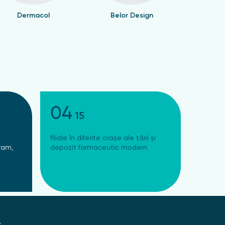
Dermacol
Belor Design
Valen
04
15
filiale în diferite orașe ale țării și
ram,
depozit farmaceutic modern
e