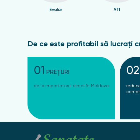
Evalar
911
De ce este profitabil să lucrați c
01
02
PREȚURI
de la importatorul direct în Moldova
reduce
coman