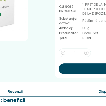
1. PREȚ DE LA 
CU NOI E
TOATE PRODUSE
PROFITABIL:
DE LA DEPOZIT
Substanța
Rădăcină de l
activă:
Ambalaj:
50 g
Producător:
Lecra-Set
Țara:
Rusia
Recenzii
Disp
 beneficii