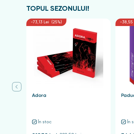
TOPUL SEZONULUI!
-73,13 Lei (25%)
-38,55 
Adora
Paduc
În stoc
În 