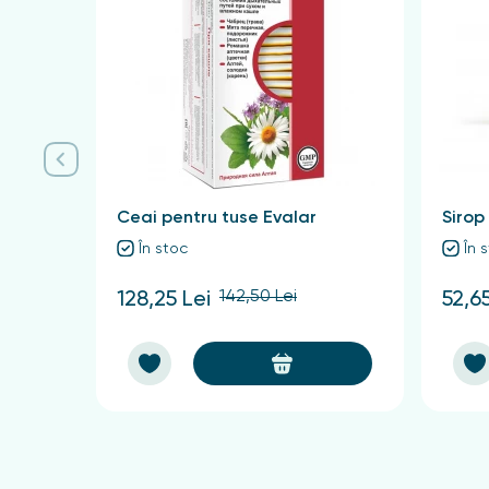
Recomandări pentru preparare 
O lingură de materie primă se toarnă într-un p
răcire, infuzia este stoarsă și volumul acesteia e
Ceai pentru tuse Evalar
Sirop
În stoc
În 
142,50 Lei
128,25 Lei
52,65