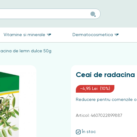
Vitamine si minerale
Dermatocosmetica
dacina de lemn dulce 50g
Ceai de radacina
-4,95 Lei (10%)
Reducere pentru comenzile on
Articol: 4607022899887
În stoc