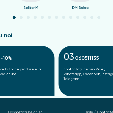
Belita-M
DM Balea
u noi
03
-10%
060511135
re la toate produsele la
contactați-ne prin Viber,
da online
Whatsapp, Facebook, Instag
Telegram
Cosmetică belarusă
Filiale / Contact