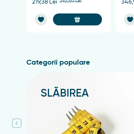
292,50 Lei
219,38 Lei
346,
Categorii populare
SLĂBIREA
Подробнее