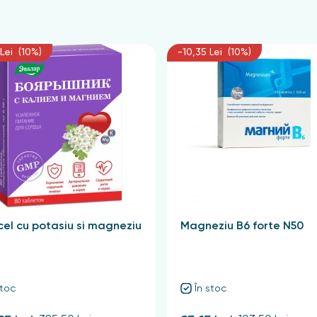
Lei (10%)
-10,35 Lei (10%)
el cu potasiu si magneziu
Magneziu B6 forte N50
stoc
În stoc