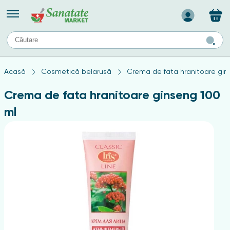
Назад
II
URI
TIPURI DE TEN
Acasă
Cosmetică belarusă
Crema de fata hranitoare gin
ului
Produse pentru ten mixt
Ten problematic
Crema de fata hranitoare ginseng 100
a
ă
rticulațiilor
Produse pentru ten gras
ml
Produse pentru ten sensibil
elor
chin
e
elor