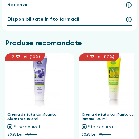
Recenzii
Disponibilitate în fito farmacii
Produse recomandate
-2,33 Lei (10%)
-2,33 Lei (10%)
Crema de fata tonificanta
Crema de fata tonifianta cu
Albăstrea 100 ml
lamaie 100 ml
Stoc epuizat
Stoc epuizat
20,93 Lei
23,25 Lei
20,93 Lei
23,25 Lei