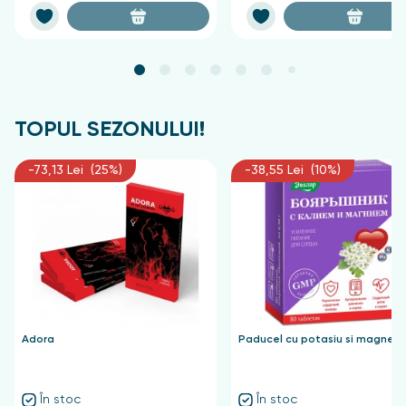
TOPUL SEZONULUI!
-73,13 Lei (25%)
-38,55 Lei (10%)
Adora
Paducel cu potasiu si magnezi
În stoc
În stoc