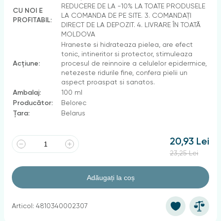
REDUCERE DE LA -10% LA TOATE PRODUSELE
CU NOI E
LA COMANDA DE PE SITE. 3. COMANDAȚI
PROFITABIL:
DIRECT DE LA DEPOZIT. 4. LIVRARE ÎN TOATĂ
MOLDOVA
Нraneste si hidrateaza pielea, are efect
tonic, intineritor si protector, stimuleaza
Acțiune:
procesul de reinnoire a celulelor epidermice,
netezeste ridurile fine, confera pielii un
aspect proaspat si sanatos.
Ambalaj:
100 ml
Producător:
Belorec
Țara:
Belarus
20,93 Lei
23,25 Lei
Adăugați la coș
Articol: 4810340002307