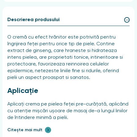
Descrierea produsului
O cremă cu efect hrănitor este potrivită pentru
îngrijirea feței pentru orice tip de piele. Contine
extract de ginseng, care hraneste si hidrateaza
intens pielea, are proprietati tonice, intineritoare si
protectoare, favorizeaza reinnoirea celulelor
epidermice, netezeste liniile fine si ridurile, oferind
pielii un aspect proaspat si sanatos.
Aplicație
Aplicați crema pe pielea feței pre-curățată, aplicând
cu atenție mișcări ușoare de masaj de-a lungul liniilor
de întindere minimă a pielii.
Citește mai mult