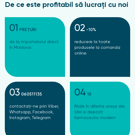
De ce este profitabil să lucrați cu noi
01
02
PREȚURI
-10%
de la importatorul direct
reducere la toate
în Moldova
produsele la comanda
online
03
04
060511135
15
contactați-ne prin Viber,
filiale în diferite orașe ale
Whatsapp, Facebook,
țării și depozit
Instagram, Telegram
farmaceutic modern