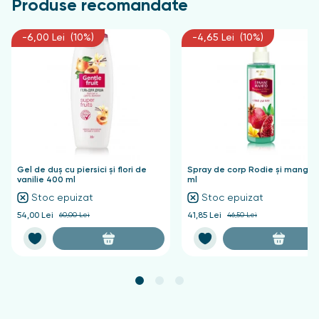
Produse recomandate
-6,00 Lei (10%)
-4,65 Lei (10%)
Gel de duș cu piersici și flori de
Spray de corp Rodie și mango 
vanilie 400 ml
ml
Stoc epuizat
Stoc epuizat
54,00 Lei
60,00 Lei
41,85 Lei
46,50 Lei