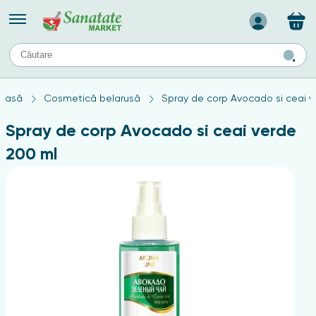
Назад
II
URI
TIPURI DE TEN
casă
Cosmetică belarusă
Spray de corp Avocado si ceai 
ului
Produse pentru ten mixt
Ten problematic
Spray de corp Avocado si ceai verde
a
ă
rticulațiilor
Produse pentru ten gras
200 ml
Produse pentru ten sensibil
elor
chin
e
elor