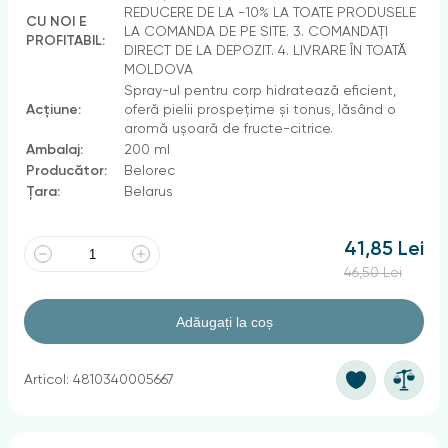
REDUCERE DE LA -10% LA TOATE PRODUSELE
CU NOI E
LA COMANDA DE PE SITE. 3. COMANDAȚI
PROFITABIL:
DIRECT DE LA DEPOZIT. 4. LIVRARE ÎN TOATĂ
MOLDOVA
Spray-ul pentru corp hidratează eficient,
Acțiune:
oferă pielii prospețime și tonus, lăsând o
aromă ușoară de fructe-citrice.
Ambalaj:
200 ml
Producător:
Belorec
Țara:
Belarus
41,85 Lei
46,50 Lei
Adăugați la coș
Articol: 4810340005667