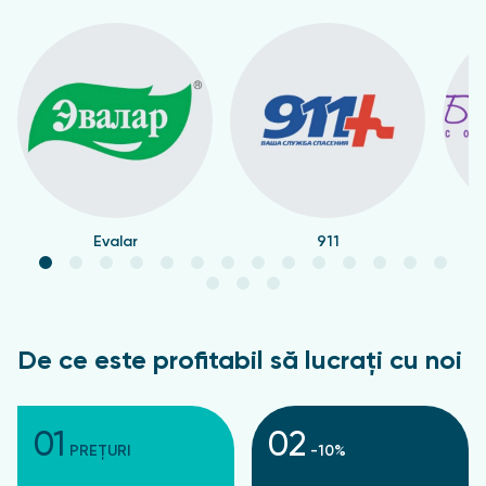
Evalar
911
De ce este profitabil să lucrați cu noi
01
02
PREȚURI
-10%