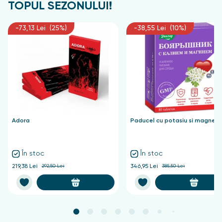
TOPUL SEZONULUI!
-73,13 Lei (25%)
-38,55 Lei (10%)
Adora
Paducel cu potasiu si magnezi
În stoc
În stoc
219,38 Lei
292,50 Lei
346,95 Lei
385,50 Lei