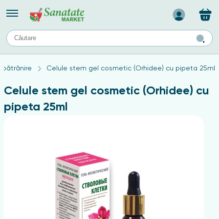
Назад
II
URI
TIPURI DE TEN
bătrânire
Celule stem gel cosmetic (Orhidee) cu pipeta 25ml
ului
Produse pentru ten mixt
Ten problematic
Celule stem gel cosmetic (Orhidee) cu
a
ă
rticulațiilor
Produse pentru ten gras
pipeta 25ml
Produse pentru ten sensibil
elor
chin
e
elor