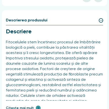
Descrierea produsului
Descriere
Fitocelulele stem încetinesc procesul de îmbătrânire
biologică a pielii, contribuie la păstrarea vitalității
acesteia și îi cresc longevitatea. Ele oferă apărare
împotriva stresului oxidativ, protejează pielea de
daunele cauzate de lumina soarelui și de alte
procese oxidative. Factorii de creștere de origine
vegetală stimulează producția de fibroblaste precum
colagenul și elastina și activează sinteza de
glucozaminoglicani, restabilind astfel elasticitatea și
fermitatea pielii și reducând numărul și adâncimea
ridurilor. Celulele stem de orhidee activează
producția de gene de longevitate și citokine,
contribuind la ridicarea pleoapei superioare, ceea ce
Citește mai mult