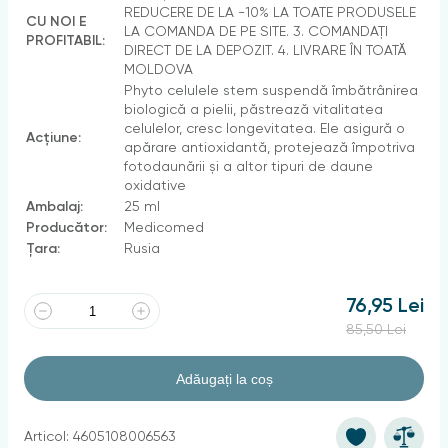
REDUCERE DE LA -10% LA TOATE PRODUSELE
CU NOI E
LA COMANDA DE PE SITE. 3. COMANDAȚI
PROFITABIL:
DIRECT DE LA DEPOZIT. 4. LIVRARE ÎN TOATĂ
MOLDOVA
Phyto celulele stem suspendă îmbătrânirea
biologică a pielii, păstrează vitalitatea
celulelor, cresc longevitatea. Ele asigură o
Acțiune:
apărare antioxidantă, protejează împotriva
fotodaunării și a altor tipuri de daune
oxidative
Ambalaj:
25 ml
Producător:
Medicomed
Țara:
Rusia
76,95 Lei
85,50 Lei
Adăugați la coș
Articol: 4605108006563