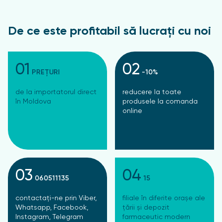
De ce este profitabil să lucrați cu noi
01
02
PREȚURI
-10%
de la importatorul direct
reducere la toate
în Moldova
produsele la comanda
online
03
04
060511135
15
contactați-ne prin Viber,
filiale în diferite orașe ale
Whatsapp, Facebook,
țării și depozit
Instagram, Telegram
farmaceutic modern