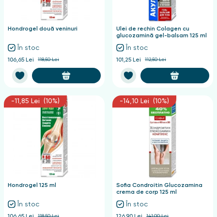
nghii
Hondrogel două veninuri
Ulei de rechin Colagen cu
glucozamină gel-balsam 125 ml
În stoc
În stoc
106,65 Lei
118,50 Lei
101,25 Lei
112,50 Lei
-11,85 Lei (10%)
-14,10 Lei (10%)
Hondrogel 125 ml
Sofia Condroitin Glucozamina
crema de corp 125 ml
În stoc
În stoc
106,65 Lei
118,50 Lei
126,90 Lei
141,00 Lei