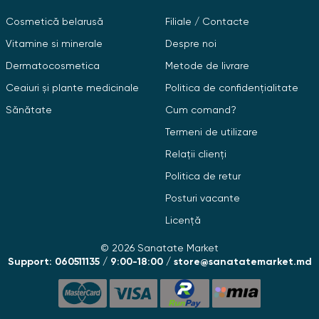
Glucozamina și condroitina sunt componente naturale
Cosmetică belarusă
Filiale / Contacte
prezente în țesutul cartilaginos uman. Adăugarea lor în
Vitamine si minerale
Despre noi
dietă contribuie la:
Dermatocosmetica
Metode de livrare
Regenerarea țesutului cartilaginos. Îmbunătățesc
Ceaiuri și plante medicinale
Politica de confidențialitate
producția de lichid sinovial și stimulează regenerarea
cartilajului articular.
Sănătate
Cum comand?
Încetinirea distrugerii articulațiilor. Este deosebit de
Termeni de utilizare
important în cazul osteoartritei, osteoartritei și artritei.
Reducerea inflamației și durerii. Diminuarea treptată,
Relații clienți
dar constantă a simptomelor la utilizarea regulată.
Politica de retur
Îmbunătățirea mobilității. Se elimină rigiditatea, crește
Posturi vacante
amplitudinea mișcărilor, crește confortul în viața de zi
cu zi.
Licență
Glucozamina si condroitina MD: pret
© 2026 Sanatate Market
de la importator
Support: 060511135 / 9:00-18:00 / store@sanatatemarket.md
Alegând farmacia fito Sanatate Market, cumpărătorul
beneficiază nu numai de o gamă largă de forme de