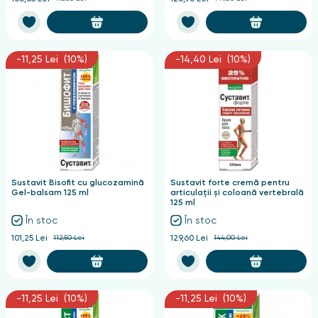
-11,25 Lei (10%)
-14,40 Lei (10%)
Sustavit Bisofit cu glucozamină
Sustavit forte cremă pentru
Gel-balsam 125 ml
articulații și coloană vertebrală
125 ml
În stoc
În stoc
101,25 Lei
112,50 Lei
129,60 Lei
144,00 Lei
-11,25 Lei (10%)
-11,25 Lei (10%)