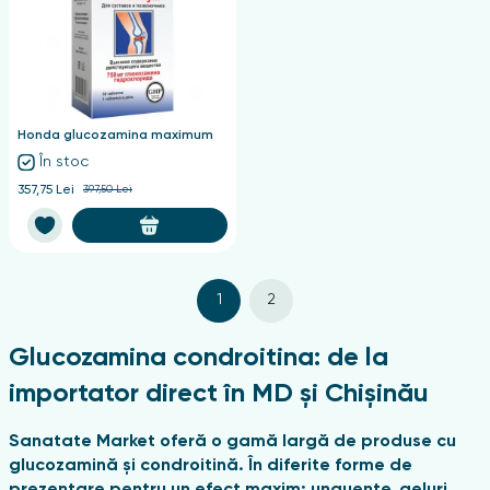
Honda glucozamina maximum
În stoc
357,75 Lei
397,50 Lei
1
2
Glucozamina condroitina: de la
importator direct în MD și Chișinău
Sanatate Market oferă o gamă largă de produse cu
glucozamină și condroitină. În diferite forme de
prezentare pentru un efect maxim: unguente, geluri,