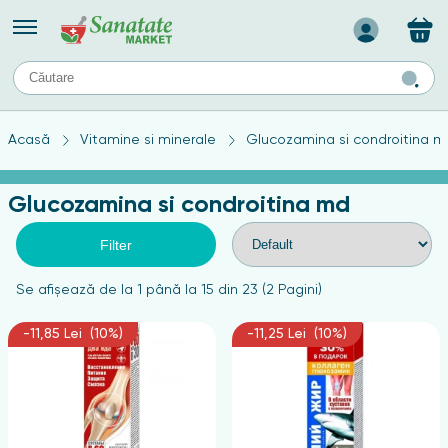
Назад
II
URI
TIPURI DE TEN
Acasă
Vitamine si minerale
Glucozamina si condroitina m
ului
Produse pentru ten mixt
Ten problematic
Glucozamina si condroitina md
a
ă
rticulațiilor
Produse pentru ten gras
Produse pentru ten sensibil
Filter
elor
chin
Se afişează de la 1 până la 15 din 23 (2 Pagini)
e
-11,85 Lei (10%)
-11,25 Lei (10%)
elor