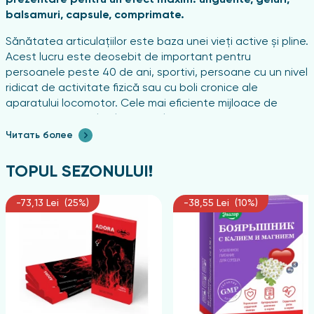
balsamuri, capsule, comprimate.
Sănătatea articulațiilor este baza unei vieți active și pline.
Acest lucru este deosebit de important pentru
persoanele peste 40 de ani, sportivi, persoane cu un nivel
ridicat de activitate fizică sau cu boli cronice ale
aparatului locomotor. Cele mai eficiente mijloace de
susținere a articulațiilor sunt glucozamina și condroitina —
substanțe utilizate activ în profilaxia și terapia bolilor
Читать более
articulare. În farmacia fito Sanatate Market, aceste
componente sunt disponibile în diferite forme și la prețuri
TOPUL SEZONULUI!
de la importator direct în Moldova și Chișinău, ceea ce le
face accesibile și de calitate pentru un cerc larg de
-73,13 Lei (25%)
-38,55 Lei (10%)
cumpărători.
Avantajele cumpărăturilor de la fito farmacia
Sanatate Market
Farmacia fito Sanatate Market este o rețea care
acoperă numeroase orașe din Moldova, inclusiv Chișinău.