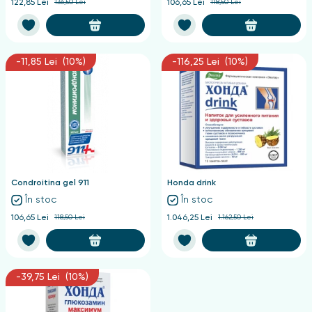
122,85 Lei
136,50 Lei
106,65 Lei
118,50 Lei
-11,85 Lei (10%)
-116,25 Lei (10%)
Condroitina gel 911
Honda drink
În stoc
În stoc
106,65 Lei
118,50 Lei
1.046,25 Lei
1.162,50 Lei
-39,75 Lei (10%)