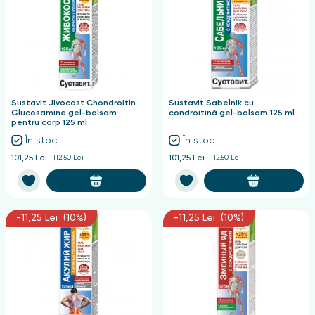
Sustavit Jivocost Chondroitin
Sustavit Sabelnik cu
Glucosamine gel-balsam
condroitină gel-balsam 125 ml
pentru corp 125 ml
În stoc
În stoc
101,25 Lei
112,50 Lei
101,25 Lei
112,50 Lei
-11,25 Lei (10%)
-11,25 Lei (10%)