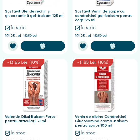
Sustavit Ulei de rechin și
Sustavit Venin de șarpe cu
glucozamină gel-balsam 125 ml
condroitină gel-balsam pentru
corp 125 ml
În stoc
În stoc
101,25 Lei
112,50 Lei
101,25 Lei
112,50 Lei
-13,65 Lei (10%)
-11,85 Lei (10%)
Valentin Dikul Balsam Forte
Venin de albine Condroitină
pentru articulații 75ml
Glucosamină cremă-balsam
pentru spate 100 ml
În stoc
În stoc