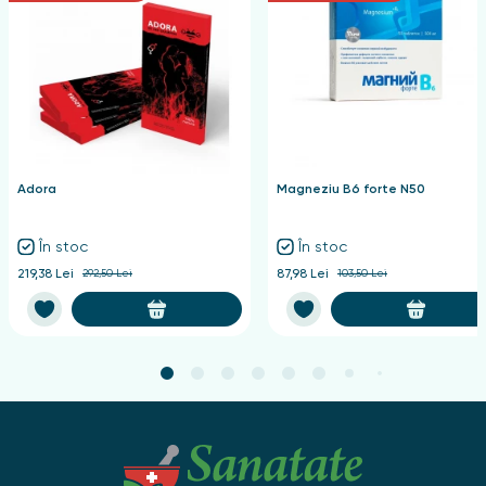
Adora
Magneziu B6 forte N50
În stoc
În stoc
219,38 Lei
292,50 Lei
87,98 Lei
103,50 Lei