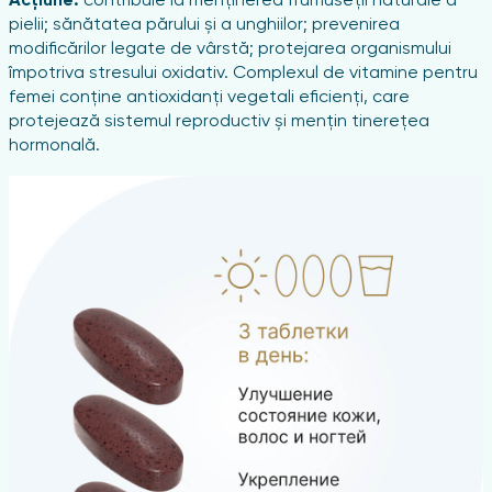
Acțiune:
contribuie la menținerea frumuseții naturale a
pielii; sănătatea părului și a unghiilor; prevenirea
modificărilor legate de vârstă; protejarea organismului
împotriva stresului oxidativ. Complexul de vitamine pentru
femei conține antioxidanți vegetali eficienți, care
protejează sistemul reproductiv și mențin tinerețea
hormonală.