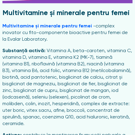
Multivitamine și minerale pentru femei
Multivitamine și minerale pentru femei
-complex
inovator cu fito-componente bioactive pentru femei de
la Evalar Laboratory.
Substanță activă:
Vitamina A, beta-caroten, vitamina C,
vitamina D, vitamina E, vitamina K2 (MK-7), tiamină
(vitamina B1), riboflavină (vitamina B2), niacină (vitamina
B3), vitamina B6, acid folic, vitamina B12 (metilcobalamină),
biotină, acid pantotenic, bisglicinat de calciu, citrat și
bisglicinat de magneziu, bisglicinat de fier, bisglicinat de
zinc, bisglicinat de cupru, bisglicinat de mangan, iod
(iodcaseină), seleniu (selexen), picolinat de crom,
molibden, colin, inozit, hesperidină, complex de extracte:
uter boric, vitex sacru, afine, broccoli, concentrat de
spirulină, spanac, coenzima Q10, acid hialuronic, keratină,
ceramide.