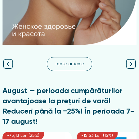
Toate articole
August — perioada cumpărăturilor
avantajoase la prețuri de vară!
Reduceri până la −25%! În perioada 7–
17 august!
-73,13 Lei (25%)
-15,53 Lei (15%)