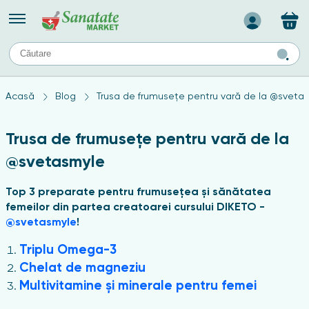
Назад
II
URI
TIPURI DE TEN
Acasă
Blog
Trusa de frumusețe pentru vară de la @sveta
ului
Produse pentru ten mixt
Ten problematic
Trusa de frumusețe pentru vară de la
a
ă
rticulațiilor
Produse pentru ten gras
@svetasmyle
Produse pentru ten sensibil
elor
chin
Top 3 preparate pentru frumusețea și sănătatea
femeilor din partea creatoarei cursului DIKETO -
e
@svetasmyle
!
Triplu Omega-3
elor
Chelat de magneziu
Multivitamine și minerale pentru femei