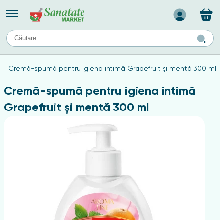
Назад
II
URI
TIPURI DE TEN
Cremă-spumă pentru igiena intimă Grapefruit și mentă 300 ml
ului
Produse pentru ten mixt
Ten problematic
Cremă-spumă pentru igiena intimă
a
ă
rticulațiilor
Produse pentru ten gras
Grapefruit și mentă 300 ml
Produse pentru ten sensibil
elor
chin
e
elor