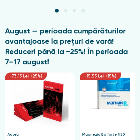
August — perioada cumpărăturilor
avantajoase la prețuri de vară!
Reduceri până la −25%! În perioada
7–17 august!
-73,13 Lei (25%)
-15,53 Lei (15%)
Adora
Magneziu B6 forte N50