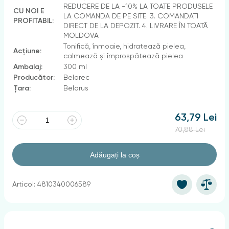
REDUCERE DE LA -10% LA TOATE PRODUSELE
CU NOI E
LA COMANDA DE PE SITE. 3. COMANDAȚI
PROFITABIL:
DIRECT DE LA DEPOZIT. 4. LIVRARE ÎN TOATĂ
MOLDOVA
Tonifică, înmoaie, hidratează pielea,
Acțiune:
calmează și împrospătează pielea
Ambalaj:
300 ml
Producător:
Belorec
Țara:
Belarus
63,79 Lei
70,88 Lei
Adăugați la coș
Articol: 4810340006589