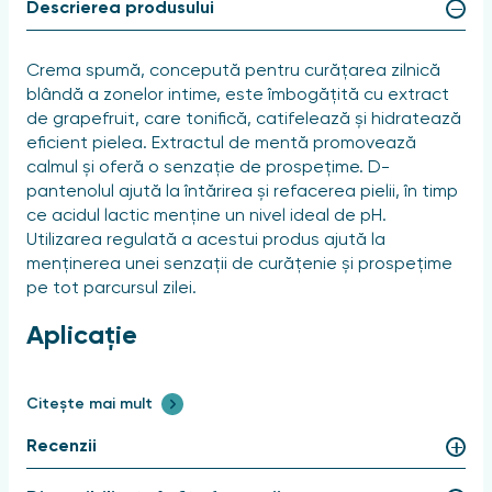
Descrierea produsului
Crema spumă, concepută pentru curățarea zilnică
blândă a zonelor intime, este îmbogățită cu extract
de grapefruit, care tonifică, catifelează și hidratează
eficient pielea. Extractul de mentă promovează
calmul și oferă o senzație de prospețime. D-
pantenolul ajută la întărirea și refacerea pielii, în timp
ce acidul lactic menține un nivel ideal de pH.
Utilizarea regulată a acestui produs ajută la
menținerea unei senzații de curățenie și prospețime
pe tot parcursul zilei.
Aplicație
Aplicați o cantitate mică de spumă cremă pe piele,
Citește mai mult
amestecați până se formează spumă, apoi clătiți cu
grijă cu apă.
Recenzii