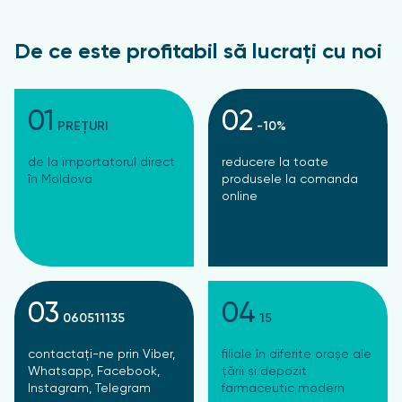
De ce este profitabil să lucrați cu noi
01
02
PREȚURI
-10%
de la importatorul direct
reducere la toate
în Moldova
produsele la comanda
online
03
04
060511135
15
contactați-ne prin Viber,
filiale în diferite orașe ale
Whatsapp, Facebook,
țării și depozit
Instagram, Telegram
farmaceutic modern