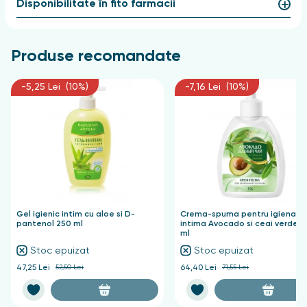
Disponibilitate în fito farmacii
Produse recomandate
-5,25 Lei (10%)
-7,16 Lei (10%)
Gel igienic intim cu aloe si D-
Crema-spuma pentru igiena
pantenol 250 ml
intima Avocado si ceai verde 
ml
Stoc epuizat
Stoc epuizat
47,25 Lei
52,50 Lei
64,40 Lei
71,55 Lei