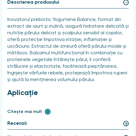
Descrierea produsului
Inovatorul prebiotic Yogurtene Balance, format din
extract de iaurt și inulină, asigură hidratare delicată și
nutriție părului delicat și scalpului sensibil al copiilor,
oferă protecție împotriva iritației, inflamației și
uscăciunii. Extractul de zmeură oferă părului moale și
mătăsos. Balsamul multifuncțional în combinație cu
proteinele vegetale întărește părul, îi conferă
strălucire și elasticitate, facilitează pieptănarea,
îngrijește vârfurile rebele, protejează împotriva ruperii
și ajută la menținerea volumului părului.
Aplicație
Aplicați balsamul pe părul curat, ușor umed, distribuiți
Citește mai mult
uniform pe toată lungimea, apoi clătiți bine cu apă
caldă. În caz de contact cu ochii, clătiți imediat cu
Recenzii
apă curată.