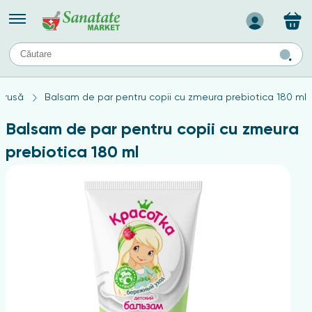
Назад
II
URI
TIPURI DE TEN
arusă
Balsam de par pentru copii cu zmeura prebiotica 180 ml
ului
Produse pentru ten mixt
Ten problematic
Balsam de par pentru copii cu zmeura
a
ă
rticulațiilor
Produse pentru ten gras
prebiotica 180 ml
Produse pentru ten sensibil
elor
chin
e
elor