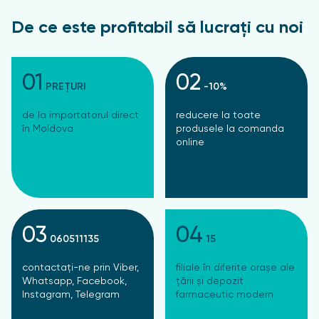
De ce este profitabil să lucrați cu noi
01
02
PREȚURI
-10%
de la importatorul direct
reducere la toate
în Moldova
produsele la comanda
online
03
04
060511135
15
contactați-ne prin Viber,
filiale în diferite orașe ale
Whatsapp, Facebook,
țării și depozit
Instagram, Telegram
farmaceutic modern