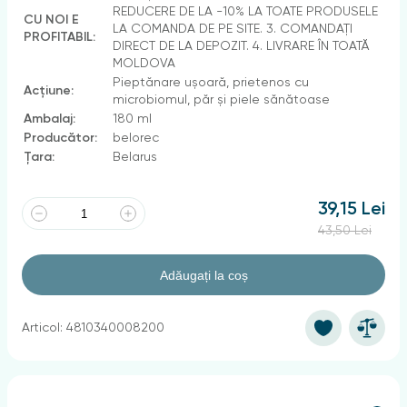
REDUCERE DE LA -10% LA TOATE PRODUSELE
CU NOI E
LA COMANDA DE PE SITE. 3. COMANDAȚI
PROFITABIL:
DIRECT DE LA DEPOZIT. 4. LIVRARE ÎN TOATĂ
MOLDOVA
Pieptănare ușoară, prietenos cu
Acțiune:
microbiomul, păr și piele sănătoase
Ambalaj:
180 ml
Producător:
belorec
Țara:
Belarus
39,15 Lei
43,50 Lei
Adăugați la coș
Articol: 4810340008200