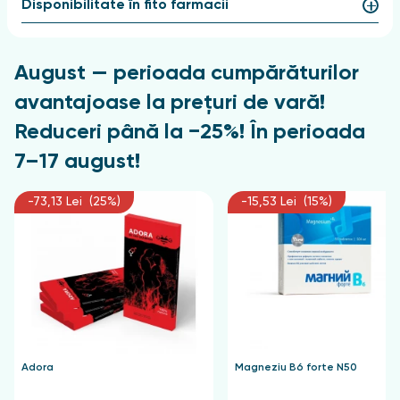
Disponibilitate în fito farmacii
August — perioada cumpărăturilor
avantajoase la prețuri de vară!
Reduceri până la −25%! În perioada
7–17 august!
-73,13 Lei (25%)
-15,53 Lei (15%)
Adora
Magneziu B6 forte N50