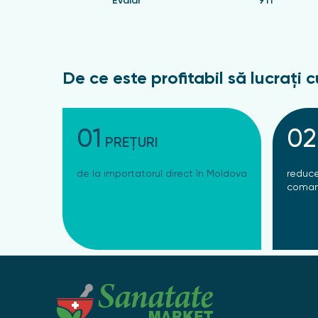
Evalar
911
De ce este profitabil să lucrați c
01
02
PREȚURI
de la importatorul direct în Moldova
reduce
coman