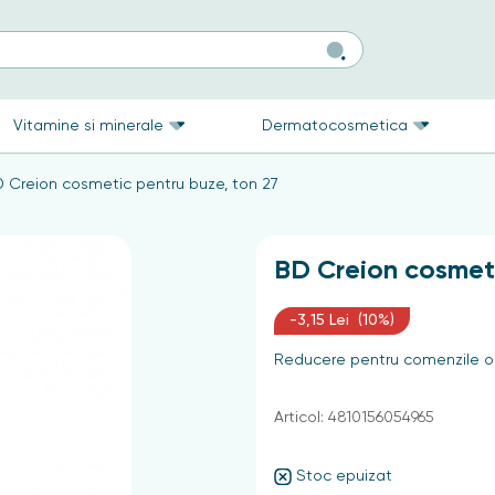
Vitamine si minerale
Dermatocosmetica
 Creion cosmetic pentru buze, ton 27
BD Creion cosmeti
-3,15 Lei (10%)
Reducere pentru comenzile on
Articol: 4810156054965
Stoc epuizat