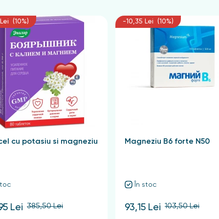
Lei (10%)
-10,35 Lei (10%)
el cu potasiu si magneziu
Magneziu B6 forte N50
stoc
În stoc
385,50 Lei
103,50 Lei
95 Lei
93,15 Lei