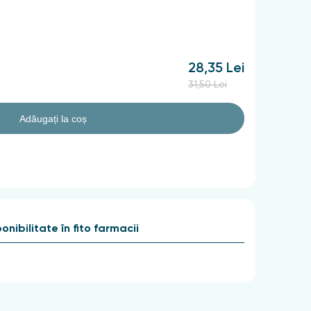
28,35 Lei
31,50 Lei
Adăugați la coș
onibilitate în fito farmacii