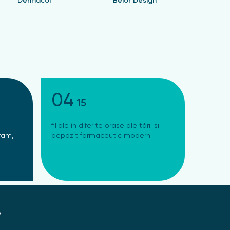
Dermacol
Belor Design
Valen
04
15
filiale în diferite orașe ale țării și
ram,
depozit farmaceutic modern
e