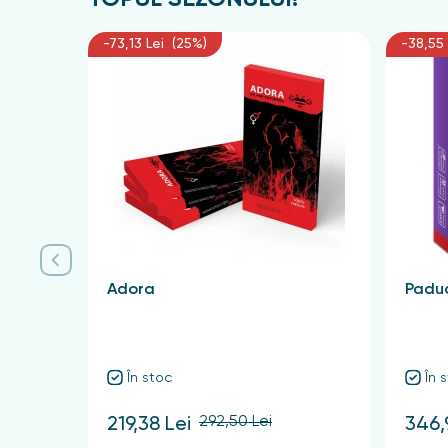
-73,13 Lei (25%)
-38,55 
Adora
Paduc
În stoc
În 
292,50 Lei
219,38 Lei
346,