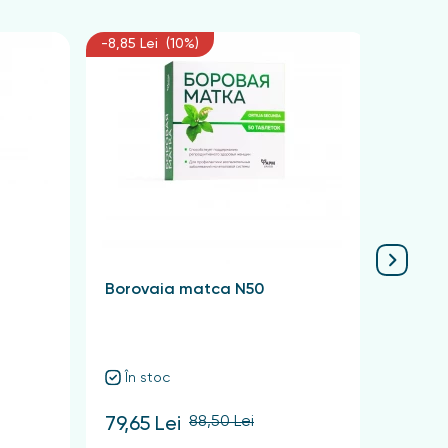
-8,85 Lei (10%)
-6,75 L
Borovaia matca N50
Krasn
Quadr
În stoc
În 
88,50 Lei
79,65 Lei
60,75