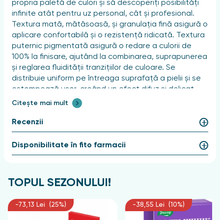
propria paletă de culori și să descoperiți posibilități
infinite atât pentru uz personal, cât și profesional.
Textura mată, mătăsoasă, și granulația fină asigură o
aplicare confortabilă și o rezistență ridicată. Textura
puternic pigmentată asigură o redare a culorii de
100% la finisare, ajutând la combinarea, suprapunerea
și reglarea fluidității tranzițiilor de culoare. Se
distribuie uniform pe întreaga suprafață a pielii și se
estompează ușor, creând un efect difuz și delicat.
Textura ultra-ușoară a fardurilor monocrome conferă
Citește mai mult
senzația de „fără machiaj”.
Recenzii
Make-up artiștii au creat o paletă universală cu
nuanțe de bază calde și reci, precum și nuanțe de
Disponibilitate în fito farmacii
accent, care va completa look-ul tău de zi cu zi sau
va completa o ținută sofisticată de seară.
TOPUL SEZONULUI!
Cutiuța elegantă, de formă pătrată, cu vizualizare a
nuanței, vă va oferi o plăcere estetică.
-73,13 Lei (25%)
-38,55 Lei (10%)
Recomandare: pentru pleoapele grase și căzute, se