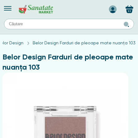
Назад
II
URI
TIPURI DE TEN
elor Design
Belor Design Farduri de pleoape mate nuanța 103
ului
Produse pentru ten mixt
Ten problematic
Belor Design Farduri de pleoape mate
a
ă
rticulațiilor
Produse pentru ten gras
nuanța 103
Produse pentru ten sensibil
elor
chin
e
elor