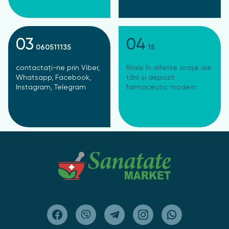
03
04
060511135
15
contactați-ne prin Viber,
filiale în diferite orașe ale
Whatsapp, Facebook,
țării și depozit
Instagram, Telegram
farmaceutic modern