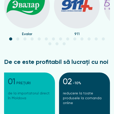
Evalar
911
De ce este profitabil să lucrați cu noi
01
02
PREȚURI
-10%
de la importatorul direct
reducere la toate
în Moldova
produsele la comanda
online