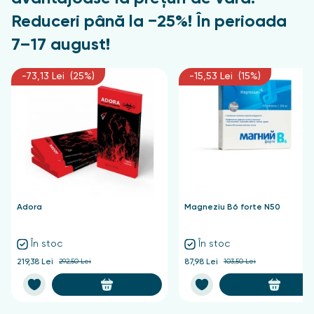
Reduceri până la −25%! În perioada
7–17 august!
-73,13 Lei (25%)
-15,53 Lei (15%)
Adora
Magneziu B6 forte N50
În stoc
În stoc
219,38 Lei
292,50 Lei
87,98 Lei
103,50 Lei