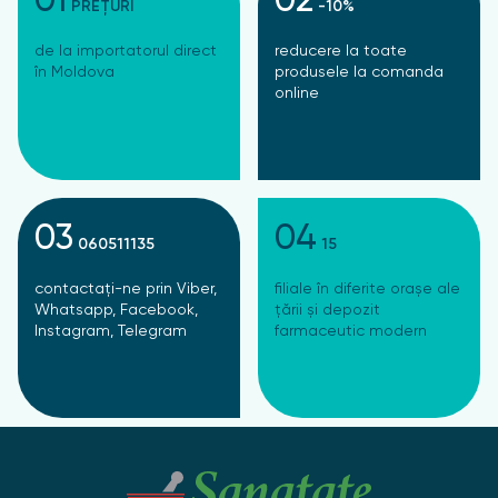
01
02
PREȚURI
-10%
de la importatorul direct
reducere la toate
în Moldova
produsele la comanda
online
03
04
060511135
15
contactați-ne prin Viber,
filiale în diferite orașe ale
Whatsapp, Facebook,
țării și depozit
Instagram, Telegram
farmaceutic modern