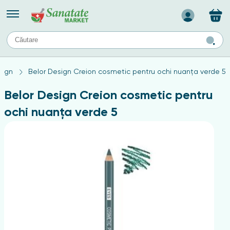
Назад
II
URI
TIPURI DE TEN
sign
Belor Design Creion cosmetic pentru ochi nuanța verde 5
ului
Produse pentru ten mixt
Ten problematic
Belor Design Creion cosmetic pentru
a
ă
rticulațiilor
Produse pentru ten gras
ochi nuanța verde 5
Produse pentru ten sensibil
elor
chin
e
elor