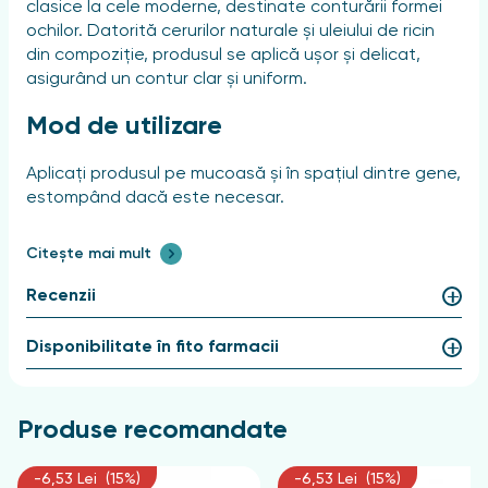
clasice la cele moderne, destinate conturării formei
ochilor. Datorită cerurilor naturale și uleiului de ricin
din compoziție, produsul se aplică ușor și delicat,
asigurând un contur clar și uniform.
Mod de utilizare
Aplicați produsul pe mucoasă și în spațiul dintre gene,
estompând dacă este necesar.
Compoziție
Citește mai mult
Paraffinum Liquidum, Ozokerite, Candelilla Cera, Bis-
Recenzii
Diglyceryl Polyacyladipate-2, Microcrystalline Wax,
Polyethylene, Polyisobutene, Silica, Sorbitan
Disponibilitate în fito farmacii
Sesquioleate, Phenoxyethanol, Caprylyl Glycol,
Tocopheryl Acetate, (+/- CI 16035, CI 19140, CI 42090,
CI 77007, CI 77266, CI 77491, CI 77492, CI 77499, CI
Produse recomandate
77510, CI 77742, CI 77891, Mica).
-6,53 Lei (15%)
-6,53 Lei (15%)