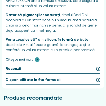
BELORDESIGN are o formulă exclusivă, care asigură o
culoare intensă și un volum extrem.
Datorită pigmenților saturați
, rimelul Bad Doll
acoperă cu un strat dens nu numai nuanța naturală
chiar și a celor mai închise gene, ci și rândul de gene
deja acoperit cu rimel negru.
Peria „explozivă” din silicon, în formă de butoi
,
deschide vizual fiecare geană, le alungește și le
conferă un volum extrem cu o precizie panoramică.
Forma ergonomică a periuței
vă permite să nu
Citește mai mult
pierdeți timp inutil cu machiajul, iar formula rezistentă
Recenzii
prelungește la maximum „efectul de frumusețe al
genelor” impecabil.
Disponibilitate în fito farmacii
Mod de utilizare
Aplicați rimelul cu mișcări de întindere de la baza
Produse recomandate
genelor către vârfuri. Dacă este necesar, aplicați un
al doilea strat.