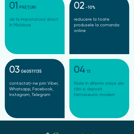
01
02
PREȚURI
-10%
de la importatorul direct
reducere la toate
în Moldova
produsele la comanda
online
03
04
060511135
15
contactați-ne prin Viber,
filiale în diferite orașe ale
Whatsapp, Facebook,
țării și depozit
Instagram, Telegram
farmaceutic modern