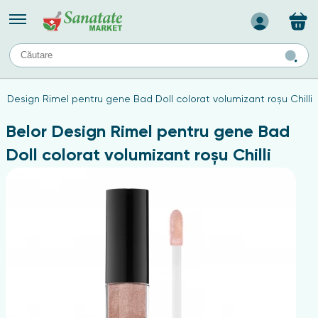
Назад
II
URI
TIPURI DE TEN
r Design Rimel pentru gene Bad Doll colorat volumizant roșu Chilli
ului
Produse pentru ten mixt
Ten problematic
Belor Design Rimel pentru gene Bad
a
ă
rticulațiilor
Produse pentru ten gras
Doll colorat volumizant roșu Chilli
Produse pentru ten sensibil
elor
chin
e
elor