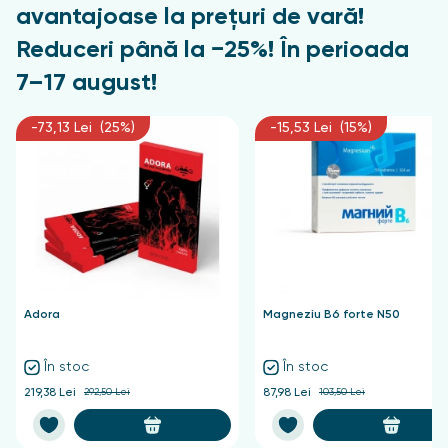
avantajoase la prețuri de vară!
Reduceri până la −25%! În perioada
7–17 august!
-73,13 Lei (25%)
-15,53 Lei (15%)
Adora
Magneziu B6 forte N50
În stoc
În stoc
219,38 Lei
292,50 Lei
87,98 Lei
103,50 Lei