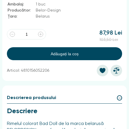
Ambalaj:
1 buc
Producător:
Belor-Design
Țara:
Belarus
87,98 Lei
103,50 Lei
Adăugați la coș
Articol: 4810156052206
Descrierea produsului
Descriere
Rimelul colorat Bad Doll de la marca belarusă