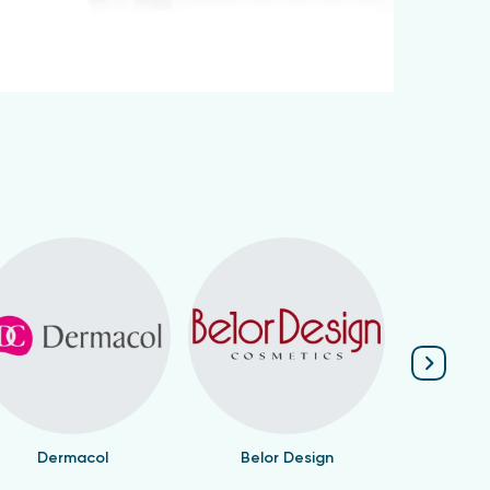
Dermacol
Belor Design
Valen