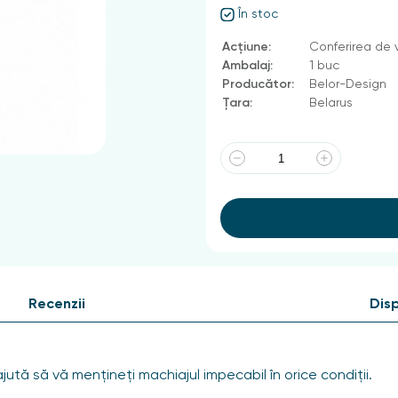
În stoc
Acțiune:
Conferirea de
Ambalaj:
1 buc
Producător:
Belor-Design
Țara:
Belarus
Recenzii
Disp
ută să vă mențineți machiajul impecabil în orice condiții.