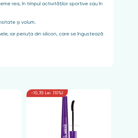
me rea, în timpul activităților sportive sau în
sitate și volum.
le, iar periuța din silicon, care se îngustează
-10,35 Lei (10%)
-11,25 