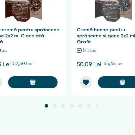
-cremă pentru sprâncene
Cremă henna pentru
ne 2x2 ml Ciocolată
sprâncene și gene 2x2 m
ă
Grafit
stoc
În stoc
52,50 Lei
55,65 Lei
5 Lei
50,09 Lei