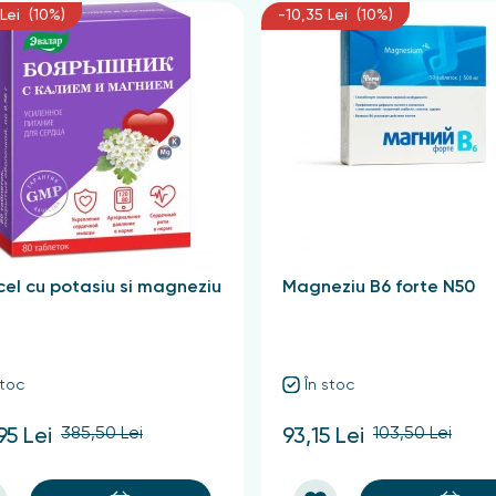
Lei (10%)
-10,35 Lei (10%)
el cu potasiu si magneziu
Magneziu B6 forte N50
stoc
În stoc
385,50 Lei
103,50 Lei
95 Lei
93,15 Lei