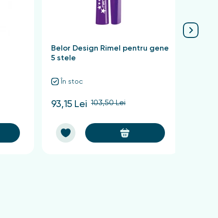
Belor Design Rimel pentru gene
Belor
l
5 stele
Bad D
volum
În stoc
În 
103,50 Lei
93,15 Lei
101,2