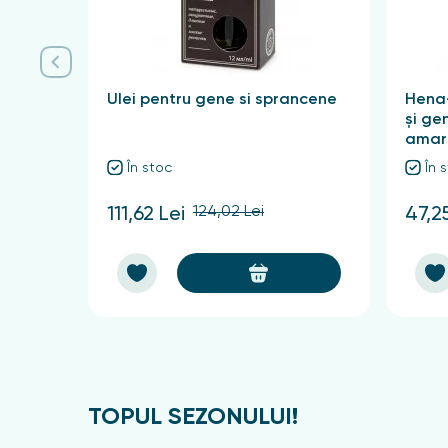
Ulei pentru gene si sprancene
Hena
și ge
amar
În stoc
În 
124,02 Lei
111,62 Lei
47,2
TOPUL SEZONULUI!