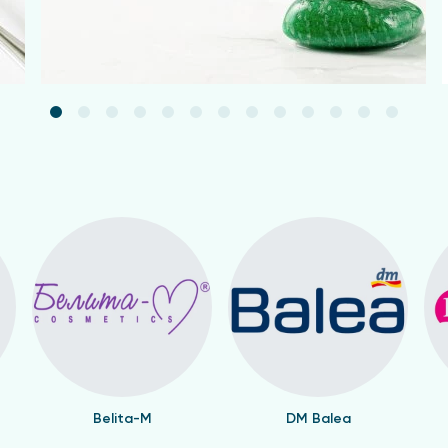
Belita-M
DM Balea