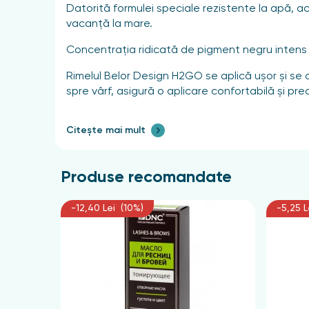
Datorită formulei speciale rezistente la apă, ace
vacanță la mare.
Concentrația ridicată de pigment negru intens c
Rimelul Belor Design H2GO se aplică ușor și se di
spre vârf, asigură o aplicare confortabilă și prec
Citește mai mult
Produse recomandate
-12,40 Lei (10%)
-5,25 L