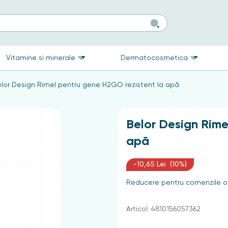
Vitamine si minerale
Dermatocosmetica
lor Design Rimel pentru gene H2GO rezistent la apă
Belor Design Rime
apă
-10,65 Lei (10%)
Reducere pentru comenzile on
Articol: 4810156057362