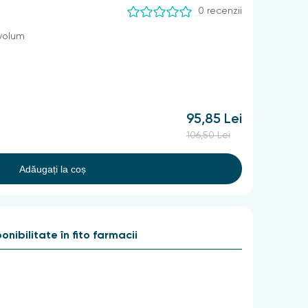
0 recenzii
 volum
95,85 Lei
106,50 Lei
Adăugați la coș
onibilitate în fito farmacii