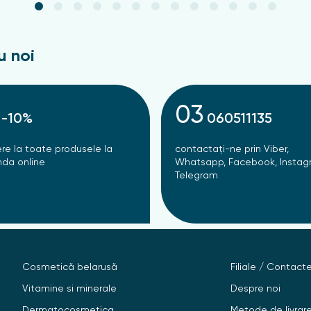
u noi
03
-10%
060511135
re la toate produsele la
contactați-ne prin Viber,
da online
Whatsapp, Facebook, Instag
Telegram
Cosmetică belarusă
Filiale / Contact
Vitamine si minerale
Despre noi
Dermatocosmetica
Metode de livrar