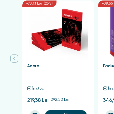
-73,13 Lei (25%)
-38,55 
Adora
Paduc
În stoc
În 
292,50 Lei
219,38 Lei
346,