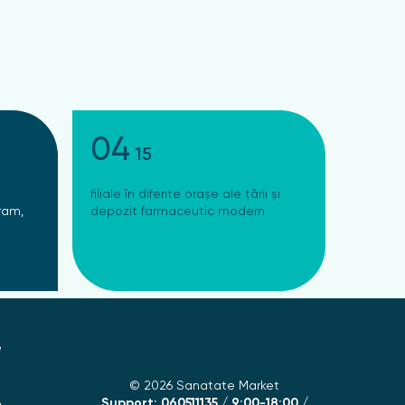
04
15
filiale în diferite orașe ale țării și
ram,
depozit farmaceutic modern
e
© 2026 Sanatate Market
Support: 060511135 / 9:00-18:00 /
e