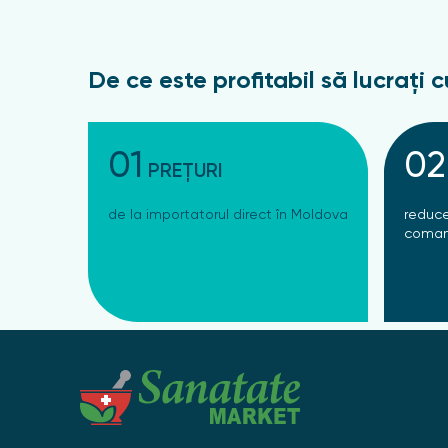
De ce este profitabil să lucrați c
01
02
PREȚURI
de la importatorul direct în Moldova
reduce
coman