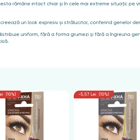
sta rămâne intact chiar și în cele mai extreme situații: pe vre
reează un look expresiv și strălucitor, conferind genelor den
stribuie uniform, fără a forma grumezi și fără a îngreuna gene
isă.
ei (10%)
-5,57 Lei (10%)