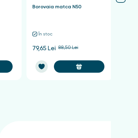
Borovaia matca N50
Krasn
Quadr
În stoc
În 
88,50 Lei
79,65 Lei
60,75