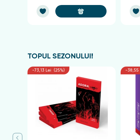
TOPUL SEZONULUI!
-73,13 Lei (25%)
-38,55 