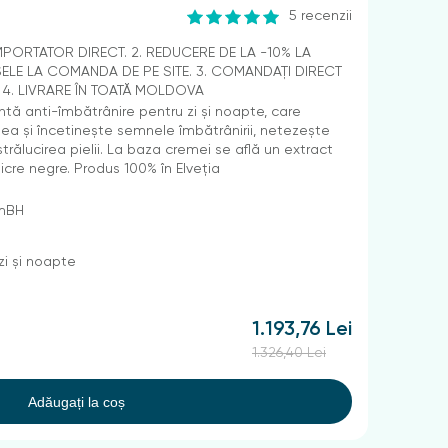
5 recenzii
IMPORTATOR DIRECT. 2. REDUCERE DE LA -10% LA
LE LA COMANDA DE PE SITE. 3. COMANDAȚI DIRECT
. 4. LIVRARE ÎN TOATĂ MOLDOVA
tă anti-îmbătrânire pentru zi și noapte, care
lea și încetinește semnele îmbătrânirii, netezește
 strălucirea pielii. La baza cremei se află un extract
cre negre. Produs 100% în Elveția
GmBH
i și noapte
1.193,76 Lei
1.326,40 Lei
Adăugați la coș