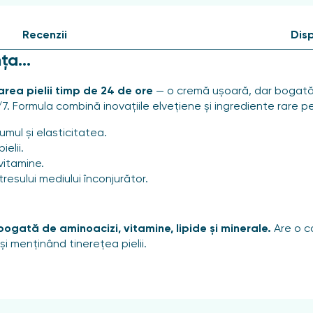
Recenzii
Disp
ța...
rea pielii timp de 24 de ore
— o cremă ușoară, dar bogată, c
7. Formula combină inovațiile elvețiene și ingrediente rare 
mul și elasticitatea.
elii.
vitamine.
tresului mediului înconjurător.
bogată de aminoacizi, vitamine, lipide și minerale.
Are o co
și menținând tinerețea pielii.