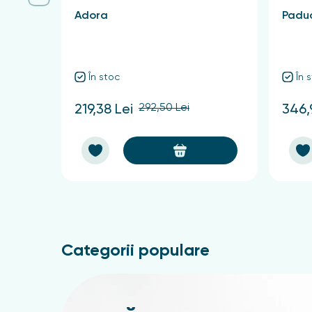
Adora
Paduc
În stoc
În 
292,50 Lei
219,38 Lei
346,
Categorii populare