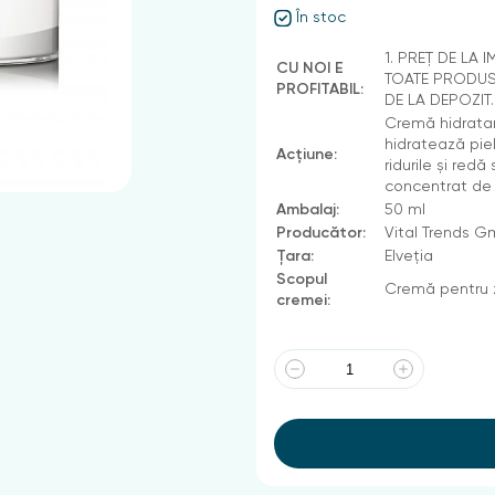
În stoc
1. PREȚ DE LA 
CU NOI E
TOATE PRODUSE
PROFITABIL:
DE LA DEPOZIT
Cremă hidratan
hidratează pie
Acțiune:
ridurile și redă
concentrat de i
Ambalaj:
50 ml
Producător:
Vital Trends 
Țara:
Elveția
Scopul
Cremă pentru z
cremei: