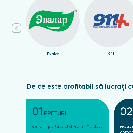
Evalar
911
De ce este profitabil să lucrați c
01
02
PREȚURI
de la importatorul direct în Moldova
reduce
coman