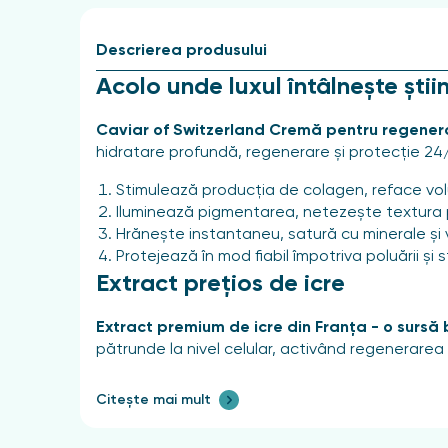
Descrierea produsului
Acolo unde luxul întâlnește știin
Caviar of Switzerland Cremă pentru regenera
hidratare profundă, regenerare și protecție 24/
Stimulează producția de colagen, reface volu
Iluminează pigmentarea, netezește textura pi
Hrănește instantaneu, satură cu minerale și 
Protejează în mod fiabil împotriva poluării și s
Extract prețios de icre
Extract premium de icre din Franța - o sursă 
pătrunde la nivel celular, activând regenerarea 
Principalele avantaje
Citește mai mult
Hidratează intens și previne uscarea.
Restabilește elasticitatea și fermitatea.