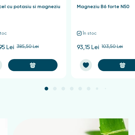
el cu potasiu si magneziu
Magneziu B6 forte N50
stoc
În stoc
385,50 Lei
103,50 Lei
95 Lei
93,15 Lei