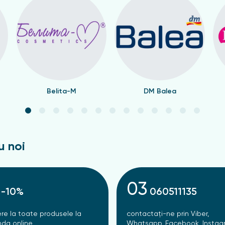
Belita-M
DM Balea
u noi
03
-10%
060511135
re la toate produsele la
contactați-ne prin Viber,
da online
Whatsapp, Facebook, Instag