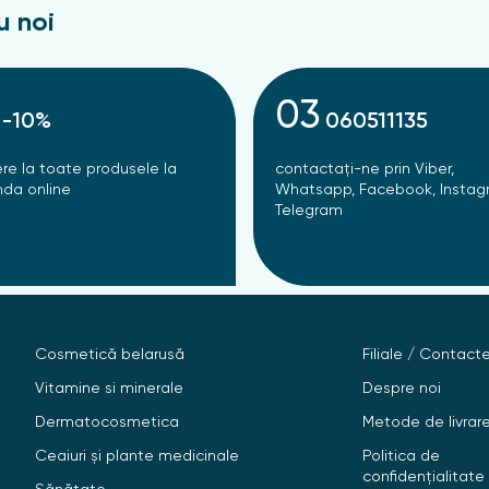
u noi
03
-10%
060511135
re la toate produsele la
contactați-ne prin Viber,
da online
Whatsapp, Facebook, Instag
Telegram
Cosmetică belarusă
Filiale / Contact
Vitamine si minerale
Despre noi
Dermatocosmetica
Metode de livrar
Ceaiuri și plante medicinale
Politica de
confidențialitate