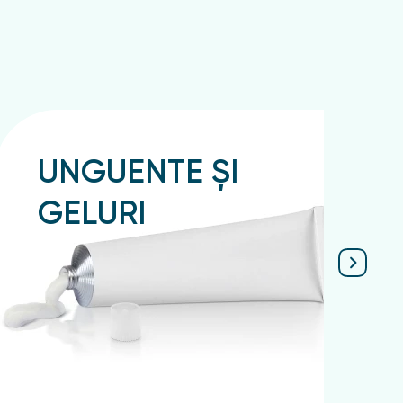
ct din Moldova.
Filiale în multe orașe ale țării:
UNGUENTE ȘI
GELURI
Подробнее