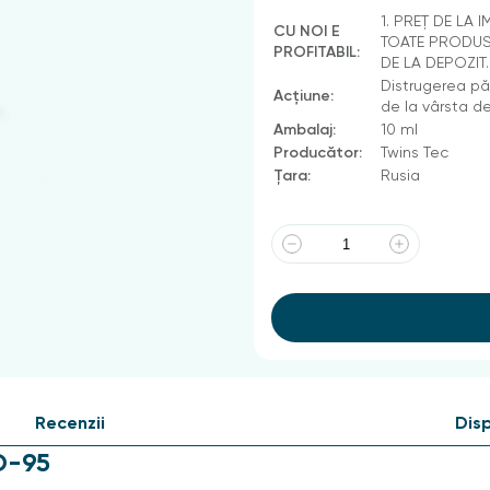
1. PREȚ DE LA 
CU NOI E
TOATE PRODUSE
PROFITABIL:
DE LA DEPOZIT
Distrugerea păd
Acțiune:
de la vârsta de
Ambalaj:
10 ml
Producător:
Twins Tec
Țara:
Rusia
Recenzii
Disp
D-95