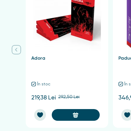
Medicamentul este conceput pentru a distruge păd
Contraindicații remediu pentru
Acest produs este destinat numai pentru uz exter
timpul alăptării, precum și persoanelor care suf
care poartă lentile de contact trebuie să le înd
zonele cutanate afectate. După utilizarea pro
Adora
Paduc
Ambalaj și formă de eliberare
Pliculețe individuale „sachet” de 10 ml - 3 buc
În stoc
În 
D 95 cumpără în Chișinău și Mo
292,50 Lei
219,38 Lei
346,
În fitofarmacia noastră puteți cumpăra un remedi
protecție eficientă și scăpați de păduchi cu un
de la specialiștii noștri!
D 95 pret de la importator