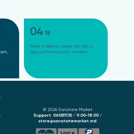
04
15
filiale în diferite orașe ale țării și
ram,
depozit farmaceutic modern
e
© 2026 Sanatate Market
Support: 060511135 / 9:00-18:00 /
e
store@sanatatemarket.md