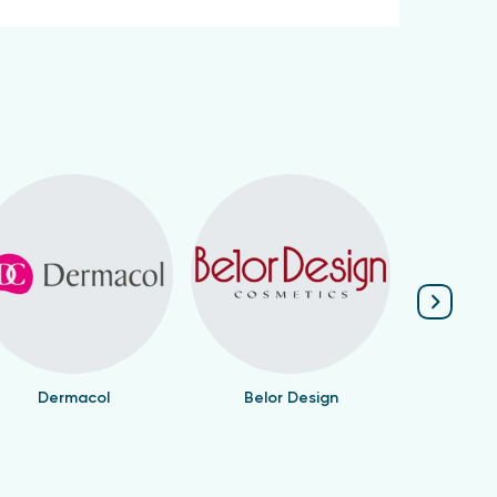
Dermacol
Belor Design
Valen