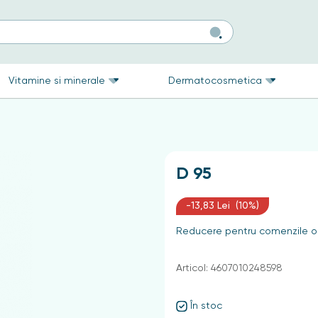
Vitamine si minerale
Dermatocosmetica
D 95
-13,83 Lei (10%)
Reducere pentru comenzile on
Articol: 4607010248598
În stoc