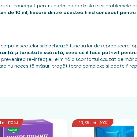
ient conceput pentru a elimina pediculoza și problemele der
curi de 10 ml, fiecare dintre acestea fiind conceput pent
!
orpul insectelor și blochează funcția lor de reproducere, opr
nță și toxicitate scăzută, ceea ce îl face potrivit pentru 
prevenirea re-infecției, elimină disconfortul cauzat de mânc
icare nu necesită măsuri pregătitoare complexe și poate fi re
at. Cantitatea recomandată este de 10 ml (un plic) pentru păr
lung. Este necesar să aplicați produsul pe scalp, asigurând hi
, folosind pieptenele inclus în kit, și se lasă timp de 45 de m
nute, pieptănați ușor părul cu pieptenele pentru a îndepărta 
 șampon. Se recomandă repetarea procedurii după 7-10 zile.
Lei (10%)
-10,35 Lei (10%)