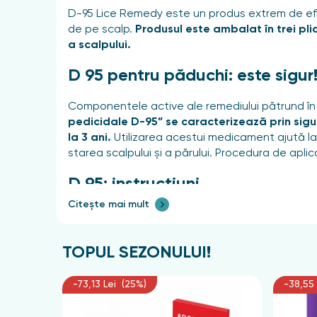
D-95 Lice Remedy este un produs extrem de efic
de pe scalp.
Produsul este ambalat în trei pli
a scalpului.
D 95 pentru păduchi: este sigur
Componentele active ale remediului pătrund în c
pedicidale D-95” se caracterizează prin sigura
la 3 ani.
Utilizarea acestui medicament ajută la 
starea scalpului și a părului. Procedura de apl
D 95: instrucțiuni
Citește mai mult
Preparatul se aplică pe părul uscat, prepieptăn
lungime medie și 30 ml (trei plicuri) pentru păr 
distribuie produsul pe întreaga lungime a părului
TOPUL SEZONULUI!
acesta trebuie aplicat în șuvițe. După 45 de mi
părul trebuie spălat cu apă caldă și săpun sau
-73,13 Lei (25%)
-38,55 
Indicații