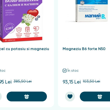
uchii de cap și ouăle lor la adulți și copii cu vârsta peste 
 păduchi D 95
n. Utilizarea sa nu este recomandată copiilor sub vârsta de t
eră de boli de piele sau hipersensibilitate la componentele ch
epărteze. Este necesar să se evite contactul produsului cu tr
dusului, se recomandă spălarea completă a mâinilor cu apă ș
el cu potasiu si magneziu
Magneziu B6 forte N50
ăți într-un ambalaj de carton complet cu un pieptene pentru p
stoc
În stoc
ldova
385,50 Lei
103,50 Lei
95 Lei
93,15 Lei
u pentru păduchi D 95 la un preț atractiv de la importatorul 
 produs de calitate care garantat vă va ajuta să faceți față a