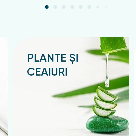
iul pentru păduchi D 95 la prețul de la importatorul dire
, Ungheni.
PLANTE ȘI
CEAIURI
Подробнее