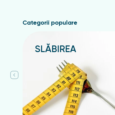
În fitofarmacia noastră puteți cumpăra remed
Chișinău, Bălți, Orhei, Cahul, Comrat, Telenești
Categorii populare
SLĂBIREA
Подробнее