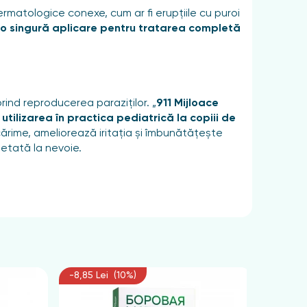
matologice conexe, cum ar fi erupțiile cu puroi
ru o singură aplicare pentru tratarea completă
ind reproducerea paraziților. „
911 Mijloace
utilizarea în practica pediatrică la copiii de
ărime, ameliorează iritația și îmbunătățește
petată la nevoie.
 scurt, 20 ml (două plicuri) pentru păr de
dratarea completă a rădăcinilor părului. Apoi se
inute. În cazul părului lung sau deosebit de gros,
paraziții morți și ouăle acestora, după care
-8,85 Lei (10%)
-6,75 L