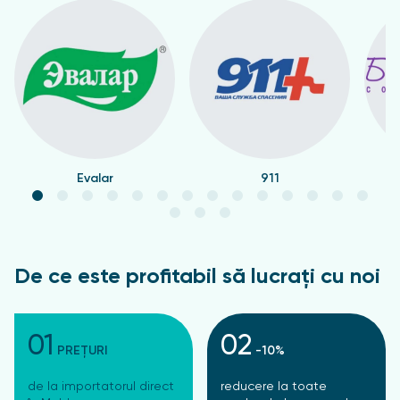
Evalar
911
De ce este profitabil să lucrați cu noi
01
02
PREȚURI
-10%
de la importatorul direct
reducere la toate