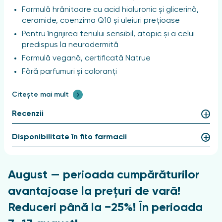
Formulă hrănitoare cu acid hialuronic și glicerină,
ceramide, coenzima Q10 și uleiuri prețioase
Pentru îngrijirea tenului sensibil, atopic și a celui
predispus la neurodermită
Formulă vegană, certificată Natrue
Fără parfumuri și coloranți
Crema de zi pentru față Anti-Age Ultra Sensitive de
Citește mai mult
la alverde Naturkosmetik este potrivită în special
pentru îngrijirea tenului sensibil, atopic și a celui
Recenzii
predispus la neurodermită. Compoziția nu conține
uleiuri esențiale și extracte vegetale. Formula
Disponibilitate în fito farmacii
nutritivă hidratează și protejează pielea împotriva
pierderii de umiditate. Ceramidele, coenzima Q10 și
uleiurile rare combat semnele îmbătrânirii pielii.
August — perioada cumpărăturilor
Oferiți-i pielii dvs. îngrijirea pe care o merită! Alegeți
produsele cosmetice naturale alverde Naturkosmetik!
avantajoase la prețuri de vară!
Reduceri până la −25%! În perioada
Proprietăți