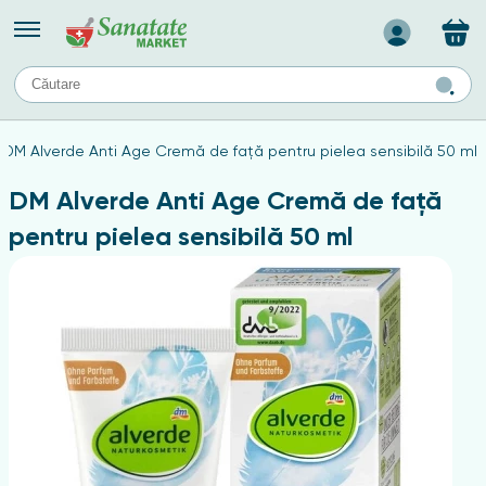
Назад
II
URI
TIPURI DE TEN
DM Alverde Anti Age Cremă de față pentru pielea sensibilă 50 ml
ului
Produse pentru ten mixt
Ten problematic
DM Alverde Anti Age Cremă de față
a
ă
rticulațiilor
Produse pentru ten gras
pentru pielea sensibilă 50 ml
Produse pentru ten sensibil
elor
chin
e
elor