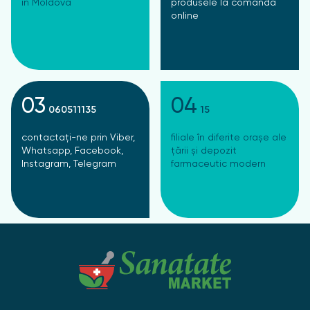
în Moldova
produsele la comanda
online
03
04
060511135
15
contactați-ne prin Viber,
filiale în diferite orașe ale
Whatsapp, Facebook,
țării și depozit
Instagram, Telegram
farmaceutic modern