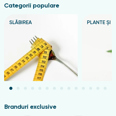
hidroxid de sodiu.
Categorii populare
SLĂBIREA
PLANTE ȘI C
Подробнее
Подробнее
Branduri exclusive