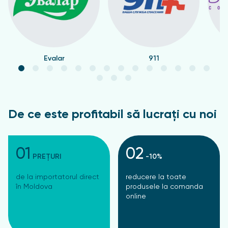
Evalar
911
De ce este profitabil să lucrați cu noi
01
02
PREȚURI
-10%
de la importatorul direct
reducere la toate
în Moldova
produsele la comanda
online