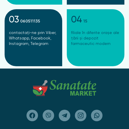
03
04
060511135
15
contactați-ne prin Viber,
filiale în diferite orașe ale
Whatsapp, Facebook,
țării și depozit
Instagram, Telegram
farmaceutic modern