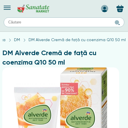
Назад
II
URI
TIPURI DE TEN
ica
DM
DM Alverde Cremă de față cu coenzima Q10 50 ml
ului
Produse pentru ten mixt
Ten problematic
DM Alverde Cremă de față cu
a
ă
rticulațiilor
Produse pentru ten gras
coenzima Q10 50 ml
Produse pentru ten sensibil
elor
chin
e
elor