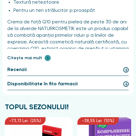
Textură netezitoare
Pentru un ten strălucitor și proaspăt
Crema de față Q10 pentru pielea de peste 30 de ani
de la alverde NATURKOSMETIK este un produs capabil
să combată apariția primelor riduri și a liniilor de
expresie. Această cosmetică naturală certificată, cu
coenzima Q10, extract organic de grepfrut și vitamina
C, protejează pielea împotriva factorilor externi.
Citește mai mult
Datorită hidratării intense, elasticitatea pielii se
îmbunătățește, iar textura acesteia devine vizibil mai
Recenzii
netedă. Uleiul organic de cătină și extractul organic
de acerolă potențează efectul de îngrijire și conferă
Disponibilitate în fito farmacii
pielii un aspect strălucitor.
Caracteristicile produsului
TOPUL SEZONULUI!
Tipul de piele:
-73,13 Lei (25%)
-38,55 Lei (10%)
Normală