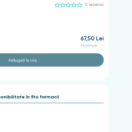
0 recenzii
67,50 Lei
75,00 Lei
Adăugați la coș
onibilitate în fito farmacii