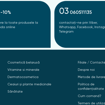
03
-10%
060511135
re la toate produsele la
contactați-ne prin Viber,
da online
Whatsapp, Facebook, Instag
Telegram
Cosmetică belarusă
Filiale / Contact
Vitamine si minerale
Despre noi
Dermatocosmetica
Metode de livrar
Ceaiuri și plante medicinale
Politica de
confidențialitate
Sănătate
Cum comand?
Termeni de utiliz