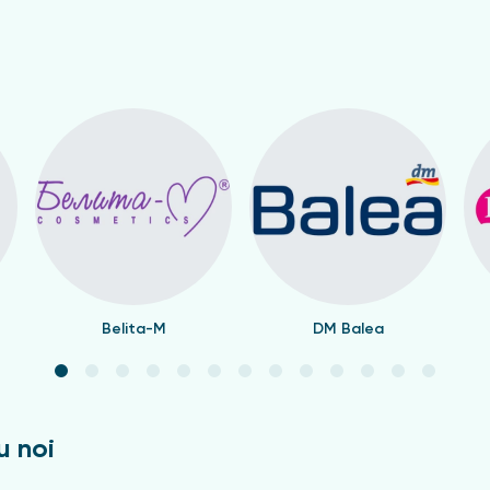
Belita-M
DM Balea
u noi