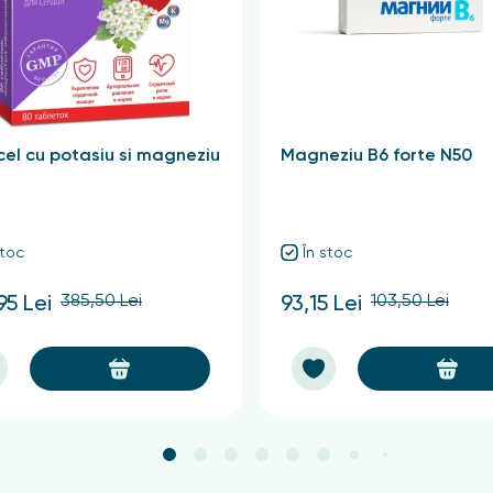
ără parafine / uleiuri minerale, fără parabeni, fără coloranți, 
el cu potasiu si magneziu
Magneziu B6 forte N50
ITRAT DE TRIETIL, GLICOL DE PROPILEN, PARFUM.
stoc
În stoc
385,50 Lei
103,50 Lei
95 Lei
93,15 Lei
 de la o distanță de aproximativ 15 cm sub axile sau, după dori