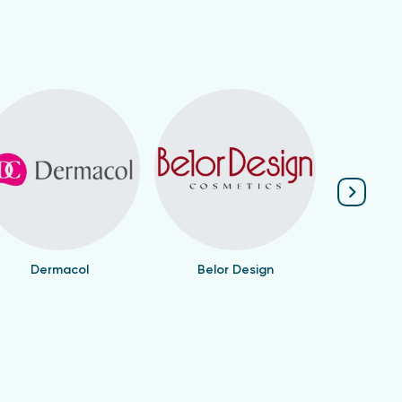
Dermacol
Belor Design
Valen