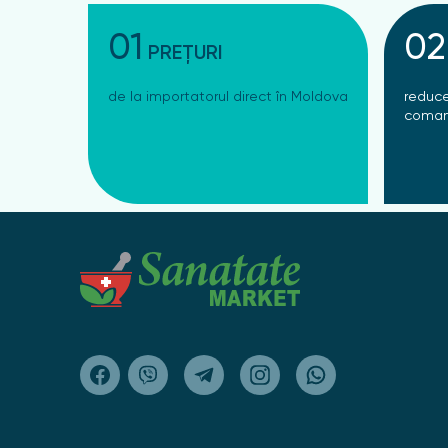
01
02
PREȚURI
de la importatorul direct în Moldova
reduce
coman