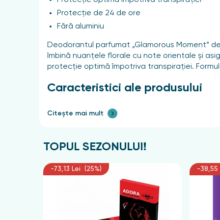
Protecție optimă împotriva transpirației
Protecție de 24 de ore
Fără aluminiu
Deodorantul parfumat „Glamorous Moment” de 
îmbină nuanțele florale cu note orientale și asi
protecție optimă împotriva transpirației. Formula 
Caracteristici ale produsului
Grupuri aromatice:
Citește mai mult
Orientale, Florale
TOPUL SEZONULUI!
Concentrația parfumului:
Deodorant parfumat
-73,13 Lei (25%)
-38,55 
Domeniu de aplicare:
Corp