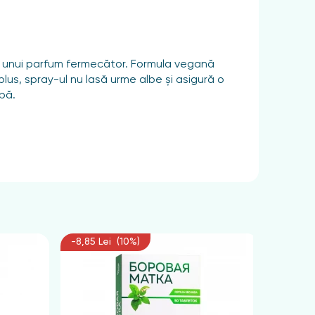
 unui parfum fermecător. Formula vegană
plus, spray-ul nu lasă urme albe și asigură o
apă.
-8,85 Lei (10%)
-6,75 L