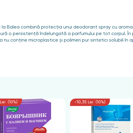
la Balea combină protecția unui deodorant spray cu aroma
gură o persistență îndelungată a parfumului pe tot corpul. În 
nu conține microplastice și polimeri pur sintetici solubili în 
Lei (10%)
-10,35 Lei (10%)