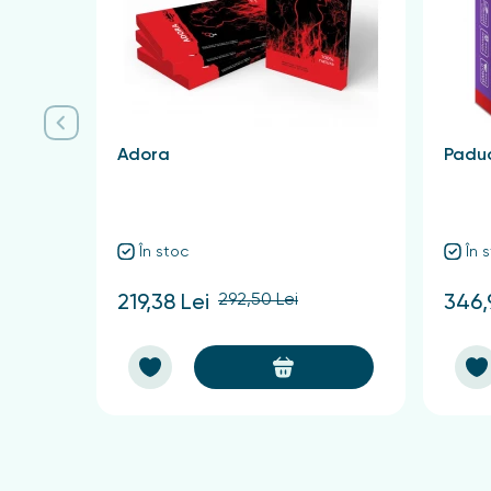
Textură / Consistență / Aplicare:
Spray
Proprietățile produsului:
Fără conservanți, fără săruri de aluminiu (ACH), f
Adora
Paduc
Compoziție
Ingrediente: BUTAN, ALCOOL DENAT., PROPAN, C
În stoc
În 
Recomandări de utilizare
292,50 Lei
219,38 Lei
346,
A se agita bine înainte de utilizare. Pulverizați