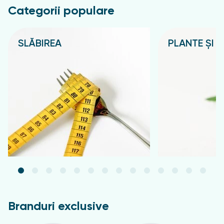
Categorii populare
Aplicați dimineața și seara, după curățarea tenului,
pe pielea feței și a gâtului. Evitați zona din jurul
ochilor.
SLĂBIREA
PLANTE ȘI C
Подробнее
Подробнее
Branduri exclusive