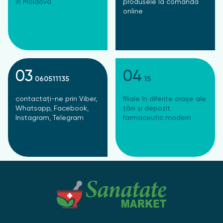
în Moldova
produsele la comanda
online
03
04
060511135
15
contactați-ne prin Viber,
filiale în diferite orașe ale
Whatsapp, Facebook,
țării și depozit
Instagram, Telegram
farmaceutic modern