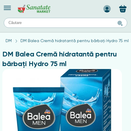
Назад
II
URI
TIPURI DE TEN
DM
DM Balea Cremă hidratantă pentru bărbați Hydro 75 ml
ului
Produse pentru ten mixt
Ten problematic
DM Balea Cremă hidratantă pentru
a
ă
rticulațiilor
Produse pentru ten gras
bărbați Hydro 75 ml
Produse pentru ten sensibil
elor
chin
e
elor