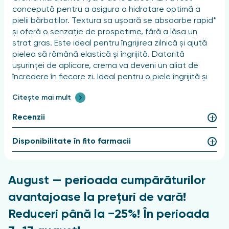
concepută pentru a asigura o hidratare optimă a
pielii bărbaților. Textura sa ușoară se absoarbe rapid*
și oferă o senzație de prospețime, fără a lăsa un
strat gras. Este ideal pentru îngrijirea zilnică și ajută
pielea să rămână elastică și îngrijită. Datorită
ușurinței de aplicare, crema va deveni un aliat de
încredere în fiecare zi. Ideal pentru o piele îngrijită și
plăcut de revigorată. *Autoevaluare efectuată de 25
Citește mai mult
de persoane sub supraveghere dermatologică după
14 zile
Recenzii
Caracteristici ale produsului
Disponibilitate în fito farmacii
Domeniu de aplicare:
Față
August — perioada cumpărăturilor
Textură / Consistență / Aplicare:
avantajoase la prețuri de vară!
Reduceri până la −25%! În perioada
Cremă