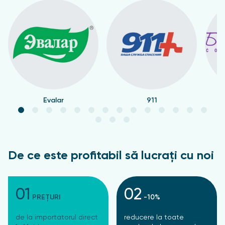
Evalar
911
De ce este profitabil să lucrați cu noi
01
02
PREȚURI
-10%
de la importatorul direct
reducere la toate