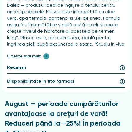
Balea — produsul ideal de îngrijire a tenului pentru
orice tip de piele. Masca este îmbogățită cu aloe
vera, apă termală, pantenol și ulei de shea. Formula
asigură o îmbunătățire vizibilă a stării pielii și poate
crește nivelul de hidratare al acesteia pe termen
lung*. Masca este, de asemenea, ideală pentru
îngrijirea pielii după expunerea la soare. *Studiu in vivo
realizat pe 20 de subiecți după o singură aplicare.
Citește mai mult
Caracteristici
Recenzii
Domeniu de aplicare:
Disponibilitate în fito farmacii
față
Efect:
August — perioada cumpărăturilor
hidratant
avantajoase la prețuri de vară!
Avertismente
Reduceri până la −25%! În perioada