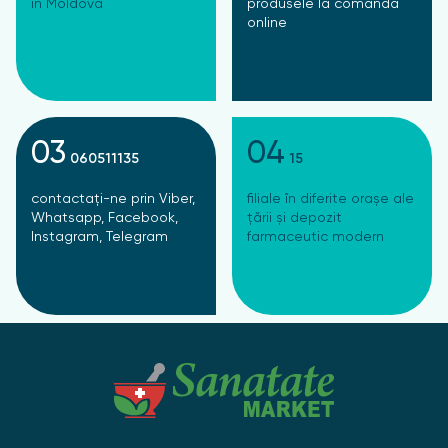
în Moldova
produsele la comanda
online
03
04
060511135
15
contactați-ne prin Viber,
filiale în diferite orașe ale
Whatsapp, Facebook,
țării și depozit
Instagram, Telegram
farmaceutic modern