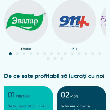
fiecare utilizare.
Evalar
911
De ce este profitabil să lucrați cu noi
01
02
PREȚURI
-10%
de la importatorul direct
reducere la toate