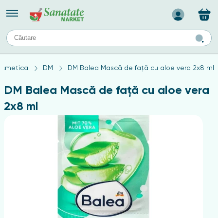
Назад
II
URI
TIPURI DE TEN
osmetica
DM
DM Balea Mască de față cu aloe vera 2x8 ml
ului
Produse pentru ten mixt
Ten problematic
DM Balea Mască de față cu aloe vera
a
ă
rticulațiilor
Produse pentru ten gras
2x8 ml
Produse pentru ten sensibil
elor
chin
e
elor