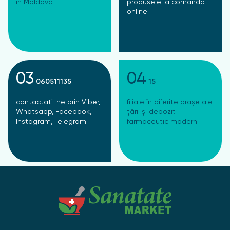
în Moldova
produsele la comanda
online
03
04
060511135
15
contactați-ne prin Viber,
filiale în diferite orașe ale
Whatsapp, Facebook,
țării și depozit
Instagram, Telegram
farmaceutic modern