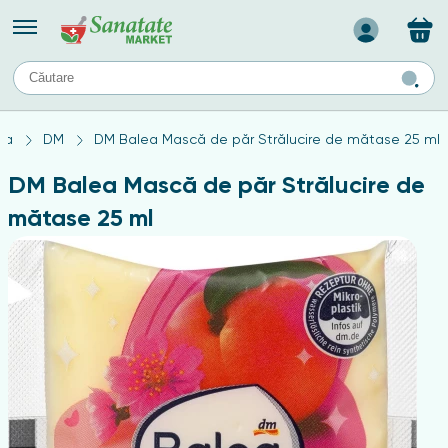
Назад
II
URI
TIPURI DE TEN
ca
DM
DM Balea Mască de păr Strălucire de mătase 25 ml
ului
Produse pentru ten mixt
Ten problematic
DM Balea Mască de păr Strălucire de
a
ă
rticulațiilor
Produse pentru ten gras
mătase 25 ml
Produse pentru ten sensibil
elor
chin
e
elor