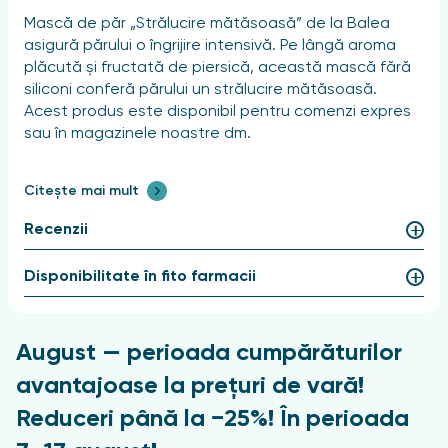
Mască de păr „Strălucire mătăsoasă” de la Balea
asigură părului o îngrijire intensivă. Pe lângă aroma
plăcută și fructată de piersică, această mască fără
siliconi conferă părului un strălucire mătăsoasă.
Acest produs este disponibil pentru comenzi expres
sau în magazinele noastre dm.
Caracteristici ale produsului
Citește mai mult
Proprietățile produsului:
Recenzii
Fără siliconi, fără amoniac, fără sulfați
Disponibilitate în fito farmacii
Informații obligatorii
Denumirea exactă a produsului: Balea „Strălucire
August — perioada cumpărăturilor
mătăsoasă” mască de păr 25 ml
avantajoase la prețuri de vară!
Compoziție
Reduceri până la −25%! În perioada