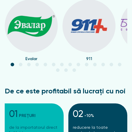
Evalar
911
De ce este profitabil să lucrați cu noi
01
02
PREȚURI
-10%
de la importatorul direct
reducere la toate