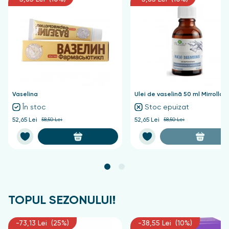
Vaselina
Ulei de vaselină 50 ml Mirrolla
În stoc
Stoc epuizat
52,65 Lei
58,50 Lei
52,65 Lei
58,50 Lei
TOPUL SEZONULUI!
-73,13 Lei (25%)
-38,55 Lei (10%)