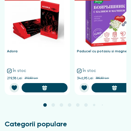
Adora
Paducel cu potasiu si magnezi
În stoc
În stoc
219,38 Lei
292,50 Lei
346,95 Lei
385,50 Lei
Categorii populare