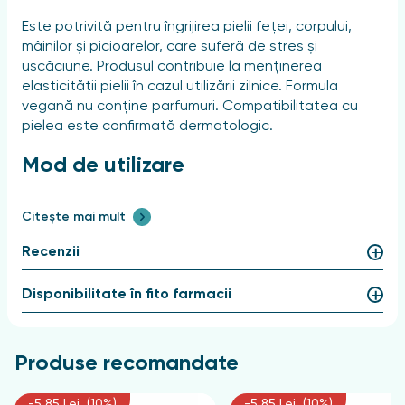
Este potrivită pentru îngrijirea pielii feței, corpului,
mâinilor și picioarelor, care suferă de stres și
uscăciune. Produsul contribuie la menținerea
elasticității pielii în cazul utilizării zilnice. Formula
vegană nu conține parfumuri. Compatibilitatea cu
pielea este confirmată dermatologic.
Mod de utilizare
Dacă este necesar, aplicați produsul zilnic și masați
Citește mai mult
ușor cu mișcări circulare. Utilizați pentru îngrijirea pielii
deteriorate a feței, corpului, mâinilor și picioarelor.
Recenzii
Compoziție
Disponibilitate în fito farmacii
Petrolatum
Produse recomandate
-5,85 Lei (10%)
-5,85 Lei (10%)