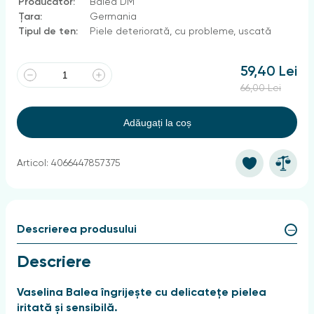
Producător:
Balea DM
Țara:
Germania
Tipul de ten:
Piele deteriorată, cu probleme, uscată
59,40 Lei
66,00 Lei
Adăugați la coș
Articol: 4066447857375
Descrierea produsului
Descriere
Vaselina Balea îngrijește cu delicatețe pielea
iritată și sensibilă.