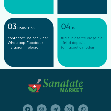
03
04
060511135
15
contactați-ne prin Viber,
filiale în diferite orașe ale
Whatsapp, Facebook,
țării și depozit
Instagram, Telegram
farmaceutic modern