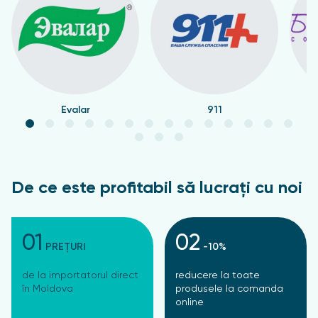
Evalar
911
De ce este profitabil să lucrați cu noi
01
02
PREȚURI
-10%
de la importatorul direct
reducere la toate
în Moldova
produsele la comanda
online