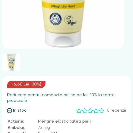
nghii
-6,60 Lei (10%)
Reducere pentru comenzile online de la -10% la toate
produsele
În stoc
0 recenzii
Acțiune:
Menține elasticitatea pielii
Ambalaj:
75 mg