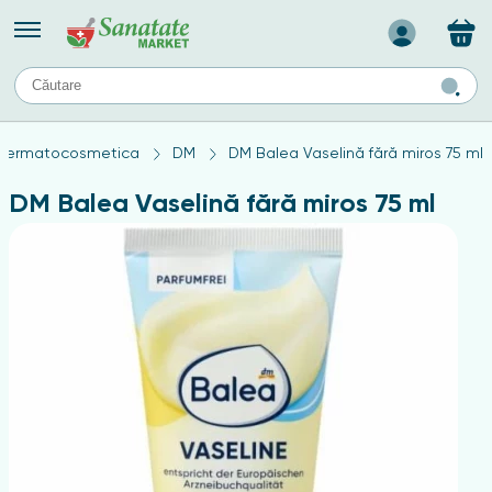
Назад
II
URI
TIPURI DE TEN
Dermatocosmetica
DM
DM Balea Vaselină fără miros 75 ml
ului
Produse pentru ten mixt
Ten problematic
DM Balea Vaselină fără miros 75 ml
a
ă
rticulațiilor
Produse pentru ten gras
Produse pentru ten sensibil
elor
chin
e
elor